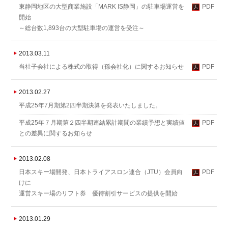
東静岡地区の大型商業施設「MARK IS静岡」の駐車場運営を
PDF
開始
～総台数1,893台の大型駐車場の運営を受注～
2013.03.11
当社子会社による株式の取得（孫会社化）に関するお知らせ
PDF
2013.02.27
平成25年7月期第2四半期決算を発表いたしました。
平成25年７月期第２四半期連結累計期間の業績予想と実績値
PDF
との差異に関するお知らせ
2013.02.08
日本スキー場開発、日本トライアスロン連合（JTU）会員向
PDF
けに
運営スキー場のリフト券 優待割引サービスの提供を開始
2013.01.29