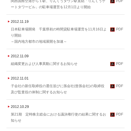
関西国際空港から１駅、りんくうタウン駅直結「りんくうゲ
PDF
ートタワービル」の 駐車場運営を12月1日より開始
2012.11.19
日本駐車場開発 千葉県初の時間貸駐車場運営を11月16日よ
PDF
り開始
～国内地方都市の地域展開を加速～
2012.11.09
組織変更および人事異動に関するお知らせ
PDF
2012.11.01
子会社の新任取締役の選任並びに孫会社(曾孫会社)の取締役
PDF
及び監査役の体制に関するお知らせ
2012.10.29
第21期 定時株主総会における議決権行使の結果に関するお
PDF
知らせ