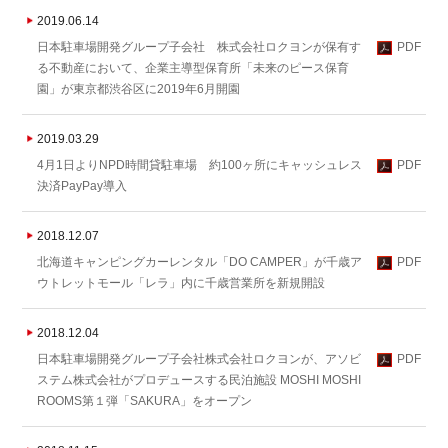
2019.06.14
日本駐車場開発グループ子会社 株式会社ロクヨンが保有す
PDF
る不動産において、企業主導型保育所「未来のピース保育
園」が東京都渋谷区に2019年6月開園
2019.03.29
4月1日よりNPD時間貸駐車場 約100ヶ所にキャッシュレス
PDF
決済PayPay導入
2018.12.07
北海道キャンピングカーレンタル「DO CAMPER」が千歳ア
PDF
ウトレットモール「レラ」内に千歳営業所を新規開設
2018.12.04
日本駐車場開発グループ子会社株式会社ロクヨンが、アソビ
PDF
ステム株式会社がプロデュースする民泊施設 MOSHI MOSHI
ROOMS第１弾「SAKURA」をオープン