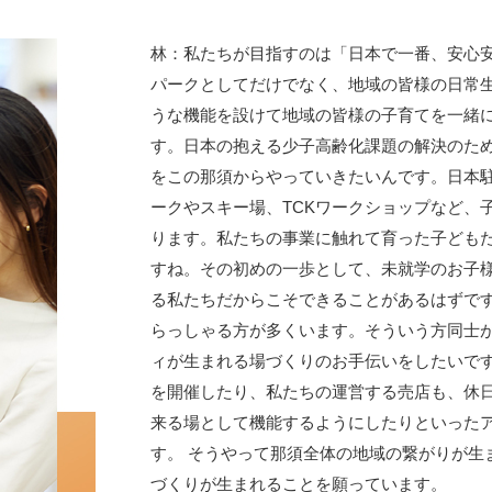
林：私たちが目指すのは「日本で一番、安心
パークとしてだけでなく、地域の皆様の日常
うな機能を設けて地域の皆様の子育てを一緒
す。日本の抱える少子高齢化課題の解決のた
をこの那須からやっていきたいんです。日本
ークやスキー場、TCKワークショップなど、
ります。私たちの事業に触れて育った子ども
すね。その初めの一歩として、未就学のお子
る私たちだからこそできることがあるはずです
らっしゃる方が多くいます。そういう方同士
ィが生まれる場づくりのお手伝いをしたいで
を開催したり、私たちの運営する売店も、休
来る場として機能するようにしたりといった
す。 そうやって那須全体の地域の繋がりが生
づくりが生まれることを願っています。