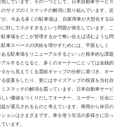
目指しています。その一つとして、日本自動車サービス
スのサイズのミスマッチの解消に取り組んでいます。近
すが、今ある多くの駐車場は、自家用車が大型化する以
車に対して小さすぎるという問題が発生しています。こ
な駐車場をどこが管理するかで奪い合えば済むような問
た駐車スペースの供給を増やすためには、平面もしく
今ある駐車場をリニューアルするといった根本的な課題
ーアルするとなると、多くのオーナーにとっては金銭的
ータから見えてくる需給ギャップの分析に基づき、オー
する提案をしたり、更にはサイズアップの投資を当社自
、ミスマッチの解消を図っています。日本自動車サービ
新しい価値をつくりだしてオーナー、ユーザー、社会に
利益が還元されるものと考えています。商用から休日の
ーションはさまざまです。車を使う生活の多様さに沿っ
えています。