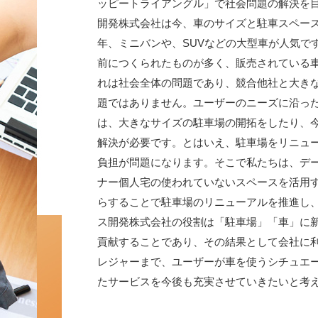
ッピートライアングル」で社会問題の解決を
開発株式会社は今、車のサイズと駐車スペー
年、ミニバンや、SUVなどの大型車が人気で
前につくられたものが多く、販売されている
れは社会全体の問題であり、競合他社と大き
題ではありません。ユーザーのニーズに沿っ
は、大きなサイズの駐車場の開拓をしたり、
解決が必要です。とはいえ、駐車場をリニュ
負担が問題になります。そこで私たちは、デ
ナー個人宅の使われていないスペースを活用
らすることで駐車場のリニューアルを推進し
ス開発株式会社の役割は「駐車場」「車」に
貢献することであり、その結果として会社に
レジャーまで、ユーザーが車を使うシチュエ
たサービスを今後も充実させていきたいと考