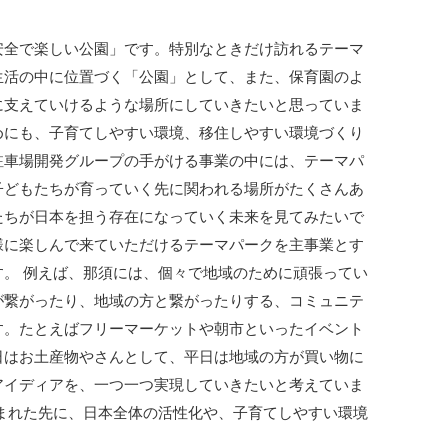
安全で楽しい公園」です。特別なときだけ訪れるテーマ
生活の中に位置づく「公園」として、また、保育園のよ
に支えていけるような場所にしていきたいと思っていま
めにも、子育てしやすい環境、移住しやすい環境づくり
駐車場開発グループの手がける事業の中には、テーマパ
子どもたちが育っていく先に関われる場所がたくさんあ
たちが日本を担う存在になっていく未来を見てみたいで
様に楽しんで来ていただけるテーマパークを主事業とす
。 例えば、那須には、個々で地域のために頑張ってい
が繋がったり、地域の方と繋がったりする、コミュニテ
す。たとえばフリーマーケットや朝市といったイベント
日はお土産物やさんとして、平日は地域の方が買い物に
アイディアを、一つ一つ実現していきたいと考えていま
まれた先に、日本全体の活性化や、子育てしやすい環境