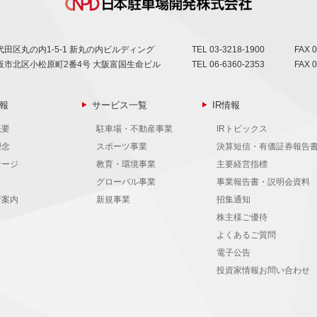
田区丸の内1-5-1 新丸の内ビルディング
TEL
03-3218-1900
FAX 0
阪市北区小松原町2番4号 大阪富国生命ビル
TEL
06-6360-2353
FAX 0
報
サービス一覧
IR情報
概要
駐車場・不動産事業
IRトピックス
理念
スポーツ事業
決算短信・有価証券報告
セージ
教育・環境事業
主要経営指標
グローバル事業
事業報告書・説明会資料
所案内
新規事業
招集通知
株主様ご優待
よくあるご質問
電子公告
投資家情報お問い合わせ