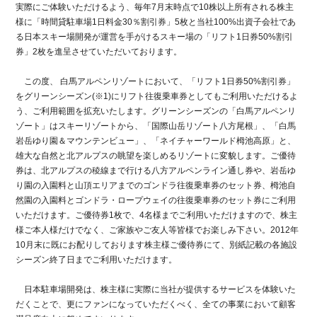
実際にご体験いただけるよう、毎年7月末時点で10株以上所有される株主
様に「時間貸駐車場1日料金30％割引券」5枚と当社100%出資子会社であ
る日本スキー場開発が運営を手がけるスキー場の「リフト1日券50%割引
券」2枚を進呈させていただいております。
この度、 白馬アルペンリゾートにおいて、「リフト1日券50%割引券」
をグリーンシーズン(※1)にリフト往復乗車券としてもご利用いただけるよ
う、ご利用範囲を拡充いたします。グリーンシーズンの「白馬アルペンリ
ゾート」はスキーリゾートから、「国際山岳リゾート八方尾根」、「白馬
岩岳ゆり園＆マウンテンビュー」、「ネイチャーワールド栂池高原」と、
雄大な自然と北アルプスの眺望を楽しめるリゾートに変貌します。ご優待
券は、北アルプスの稜線まで行ける八方アルペンライン通し券や、岩岳ゆ
り園の入園料と山頂エリアまでのゴンドラ往復乗車券のセット券、栂池自
然園の入園料とゴンドラ・ロープウェイの往復乗車券のセット券にご利用
いただけます。ご優待券1枚で、4名様までご利用いただけますので、株主
様ご本人様だけでなく、ご家族やご友人等皆様でお楽しみ下さい。2012年
10月末に既にお配りしております株主様ご優待券にて、別紙記載の各施設
シーズン終了日までご利用いただけます。
日本駐車場開発は、株主様に実際に当社が提供するサービスを体験いた
だくことで、更にファンになっていただくべく、全ての事業において顧客