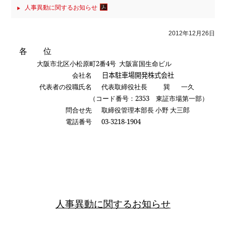
人事異動に関するお知らせ
2012年12月26日
各 位
大阪市北区小松原町
2
番
4
号 大阪富国生命ビル
会社名
日本駐車場開発株式会社
代表者の役職氏名
代表取締役社長 巽 一久
（コード番号：
2353
東証市場第一部）
問合せ先
取締役管理本部長 小野 大三郎
電話番号
03-3218-1904
人事異動に関するお知らせ