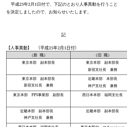
平成
25
年
2
月
1
日付で、下記のとおり人事異動を行うこと
を決定しましたので、お知らせいたします。
記
【人事異動】
（平成
2
5
年
2
月
1
日付）
（新
職）
（旧
職）
東京本部 副本部長
東京本部 副本部長
新宿支社長 兼務
東京本部 副本部長
近畿本部 本部長
新宿支社長 兼務
神戸支社長 兼務
東京本部
PPS
事業部 副部長
西日本本部 福岡支社長
近畿本部 副本部長
近畿本部 副本部長
神戸支社長 兼務