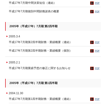
平成17年7月期中間決算短信（連結）
PDF
平成17年7月期個別中間財務諸表の概要
PDF
2005年（平成17年）7月期 第2四半期
2005.3.4
平成17年7月期第2四半期財務・業績概要（連結）
PDF
平成17年7月期第2四半期財務・業績概要（個別）
PDF
2005.2.1
平成17年7月期業績予想の修正に関するお知らせ
PDF
2005年（平成17年）7月期 第1四半期
2004.11.30
平成17年7月期第1四半期財務・業績概要（連結）
PDF