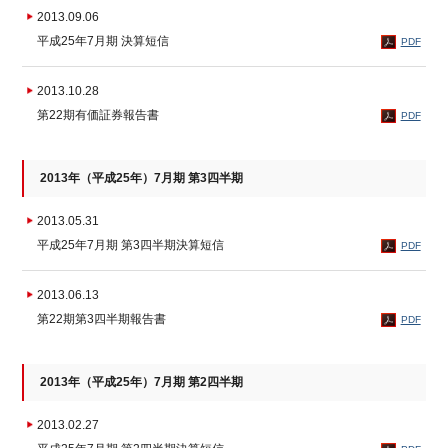
2013.09.06
平成25年7月期 決算短信
PDF
2013.10.28
第22期有価証券報告書
PDF
2013年（平成25年）7月期 第3四半期
2013.05.31
平成25年7月期 第3四半期決算短信
PDF
2013.06.13
第22期第3四半期報告書
PDF
2013年（平成25年）7月期 第2四半期
2013.02.27