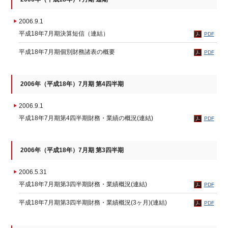
2006.9.1
平成18年7月期決算短信（連結）
PDF
平成18年7月期個別財務諸表の概要
PDF
2006年（平成18年）7月期 第4四半期
2006.9.1
平成18年7月期第4四半期財務・業績の概況(連結)
PDF
2006年（平成18年）7月期 第3四半期
2006.5.31
平成18年7月期第3四半期財務・業績概況(連結)
PDF
平成18年7月期第3四半期財務・業績概況(3ヶ月)(連結)
PDF