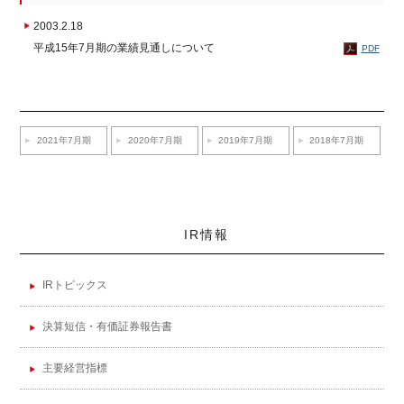
2003.2.18
平成15年7月期の業績見通しについて
PDF
2021年7月期
2020年7月期
2019年7月期
2018年7月期
IR情報
IRトピックス
決算短信・有価証券報告書
主要経営指標