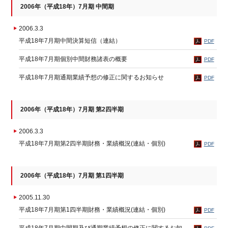
2006年（平成18年）7月期 中間期
2006.3.3
平成18年7月期中間決算短信（連結）
PDF
平成18年7月期個別中間財務諸表の概要
PDF
平成18年7月期通期業績予想の修正に関するお知らせ
PDF
2006年（平成18年）7月期 第2四半期
2006.3.3
平成18年7月期第2四半期財務・業績概況(連結・個別)
PDF
2006年（平成18年）7月期 第1四半期
2005.11.30
平成18年7月期第1四半期財務・業績概況(連結・個別)
PDF