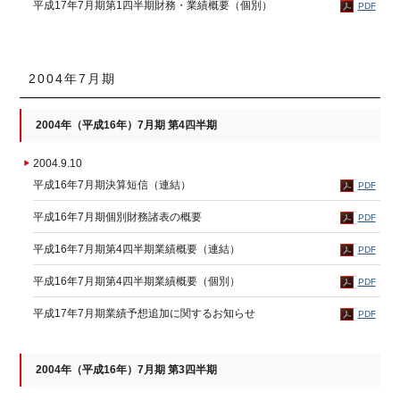
平成17年7月期第1四半期財務・業績概要（個別）
PDF
2004年7月期
2004年（平成16年）7月期 第4四半期
2004.9.10
平成16年7月期決算短信（連結）
PDF
平成16年7月期個別財務諸表の概要
PDF
平成16年7月期第4四半期業績概要（連結）
PDF
平成16年7月期第4四半期業績概要（個別）
PDF
平成17年7月期業績予想追加に関するお知らせ
PDF
2004年（平成16年）7月期 第3四半期