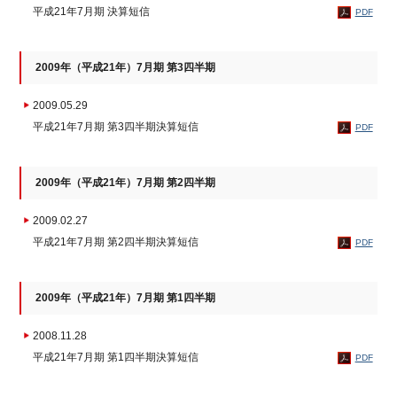
平成21年7月期 決算短信
PDF
2009年（平成21年）7月期 第3四半期
2009.05.29
平成21年7月期 第3四半期決算短信
PDF
2009年（平成21年）7月期 第2四半期
2009.02.27
平成21年7月期 第2四半期決算短信
PDF
2009年（平成21年）7月期 第1四半期
2008.11.28
平成21年7月期 第1四半期決算短信
PDF