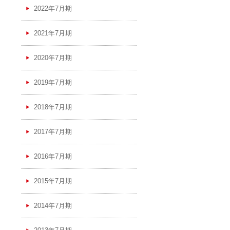
2022年7月期
2021年7月期
2020年7月期
2019年7月期
2018年7月期
2017年7月期
2016年7月期
2015年7月期
2014年7月期