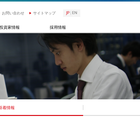
JP
EN
お問い合わせ
サイトマップ
投資家情報
採用情報
新着情報