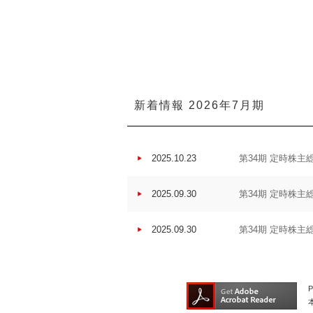
新着情報 2026年7月期
2025.10.23
第34期 定時株主
2025.09.30
第34期 定時株主
2025.09.30
第34期 定時株主