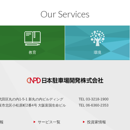
Our Services
教育
環境
田区丸の内1-5-1 新丸の内ビルディング
TEL
03-3218-1900
阪市北区小松原町2番4号 大阪富国生命ビル
TEL
06-6360-2353
報
サービス一覧
投資家情報