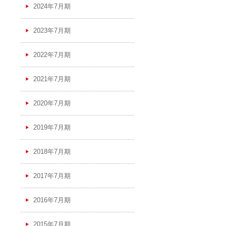
2024年7月期
2023年7月期
2022年7月期
2021年7月期
2020年7月期
2019年7月期
2018年7月期
2017年7月期
2016年7月期
2015年7月期