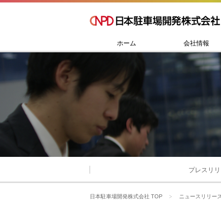
ホーム
会社情報
プレスリリ
日本駐車場開発株式会社 TOP
ニュースリリー