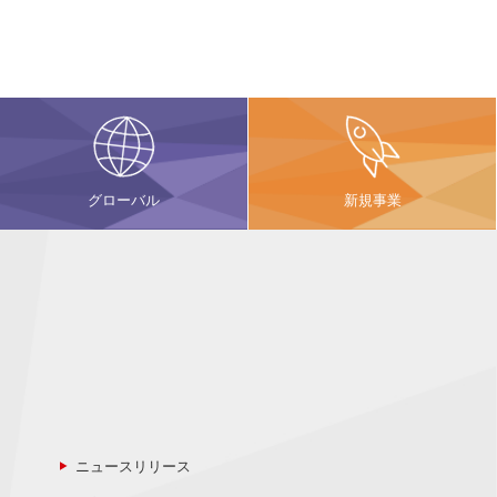
グローバル
新規事業
ニュースリリース