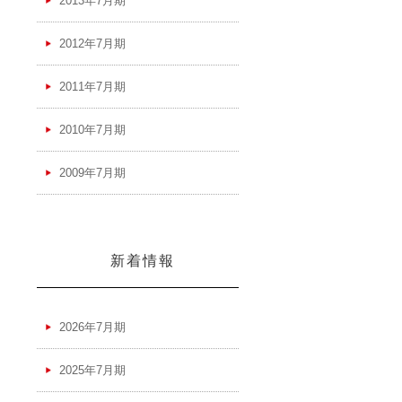
2013年7月期
2012年7月期
2011年7月期
2010年7月期
2009年7月期
新着情報
2026年7月期
2025年7月期