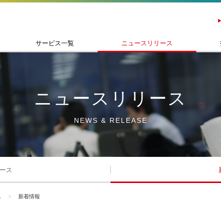
サービス一覧
ニュースリリース
ニュースリリース
NEWS & RELEASE
ース
ス
新着情報