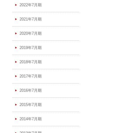
2022年7月期
2021年7月期
2020年7月期
2019年7月期
2018年7月期
2017年7月期
2016年7月期
2015年7月期
2014年7月期