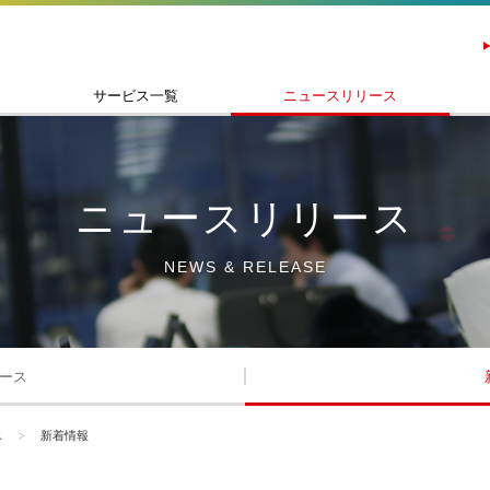
サービス一覧
ニュースリリース
ニュースリリース
NEWS & RELEASE
ース
ス
新着情報