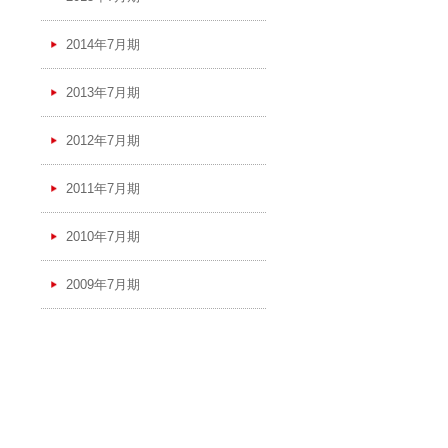
2014年7月期
2013年7月期
2012年7月期
2011年7月期
2010年7月期
2009年7月期