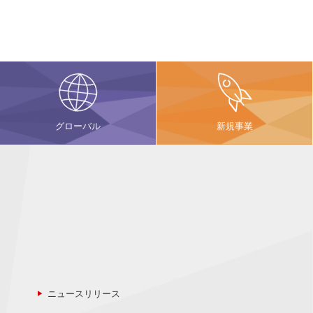
グローバル
新規事業
ニュースリリース