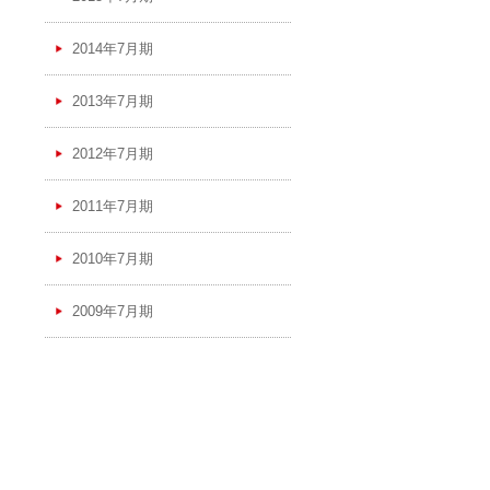
2014年7月期
2013年7月期
2012年7月期
2011年7月期
2010年7月期
2009年7月期