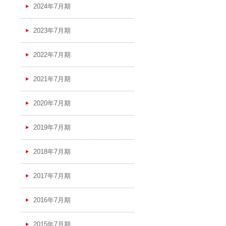
2024年7月期
2023年7月期
2022年7月期
2021年7月期
2020年7月期
2019年7月期
2018年7月期
2017年7月期
2016年7月期
2015年7月期