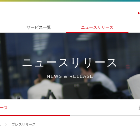
サービス一覧
ニュースリリース
ニュースリリース
NEWS & RELEASE
ース
ス
プレスリリース