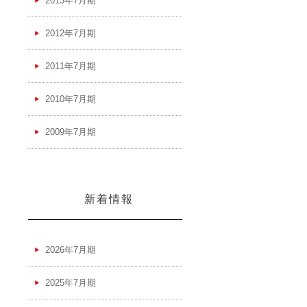
2013年7月期
2012年7月期
2011年7月期
2010年7月期
2009年7月期
新着情報
2026年7月期
2025年7月期