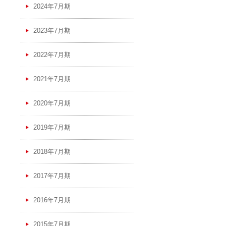
2024年7月期
2023年7月期
2022年7月期
2021年7月期
2020年7月期
2019年7月期
2018年7月期
2017年7月期
2016年7月期
2015年7月期