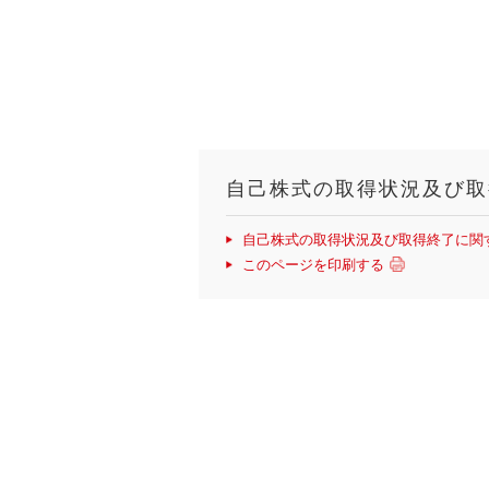
自己株式の取得状況及び取
自己株式の取得状況及び取得終了に関
このページを印刷する