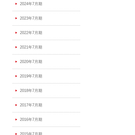
2024年7月期
2023年7月期
2022年7月期
2021年7月期
2020年7月期
2019年7月期
2018年7月期
2017年7月期
2016年7月期
2015年7月期