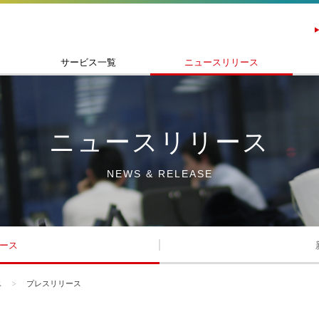
サービス一覧
ニュースリリース
ニュースリリース
NEWS & RELEASE
ース
ス
プレスリリース