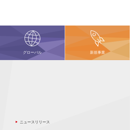
グローバル
新規事業
ニュースリリース