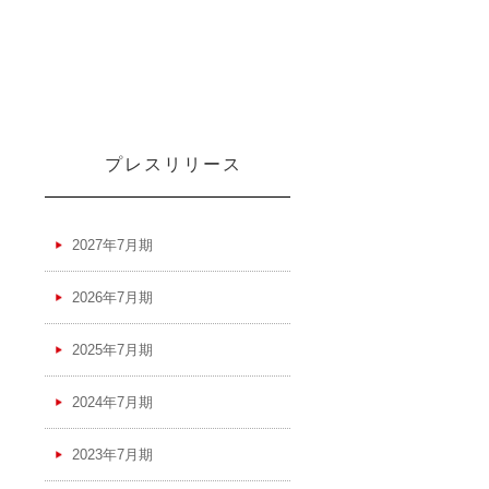
プレスリリース
2027年7月期
2026年7月期
2025年7月期
2024年7月期
2023年7月期