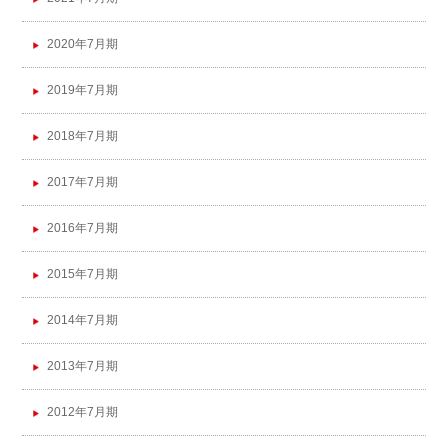
2020年7月期
2019年7月期
2018年7月期
2017年7月期
2016年7月期
2015年7月期
2014年7月期
2013年7月期
2012年7月期