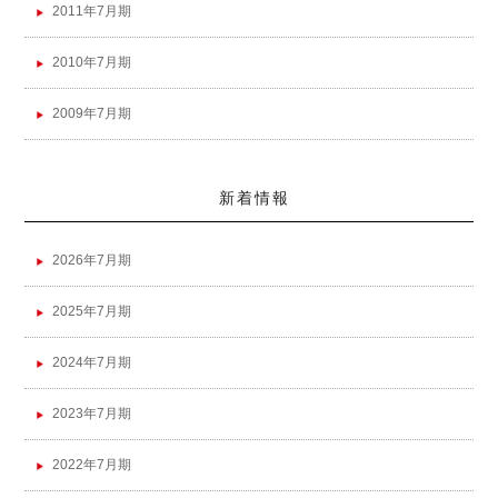
2011年7月期
2010年7月期
2009年7月期
新着情報
2026年7月期
2025年7月期
2024年7月期
2023年7月期
2022年7月期