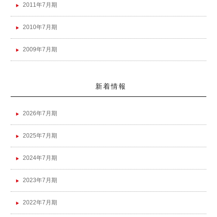
2011年7月期
2010年7月期
2009年7月期
新着情報
2026年7月期
2025年7月期
2024年7月期
2023年7月期
2022年7月期