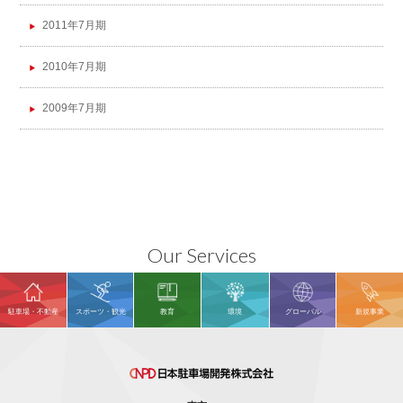
2011年7月期
2010年7月期
2009年7月期
Our Services
環境
駐車場・不動産
スポーツ・観光
教育
グローバル
新規事業