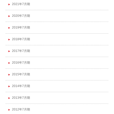
2021年7月期
2020年7月期
2019年7月期
2018年7月期
2017年7月期
2016年7月期
2015年7月期
2014年7月期
2013年7月期
2012年7月期