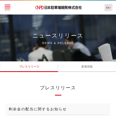
ニュースリリース
NEWS & RELEASE
プレスリリース
新着情報
プレスリリース
剰余金の配当に関するお知らせ