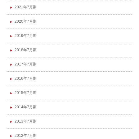
2021年7月期
2020年7月期
2019年7月期
2018年7月期
2017年7月期
2016年7月期
2015年7月期
2014年7月期
2013年7月期
2012年7月期