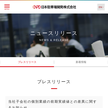
ニュースリリース
NEWS & RELEASE
プレスリリース
新着情報
プレスリリース
当社子会社の個別業績の前期実績値との差異に関す
るお知らせ