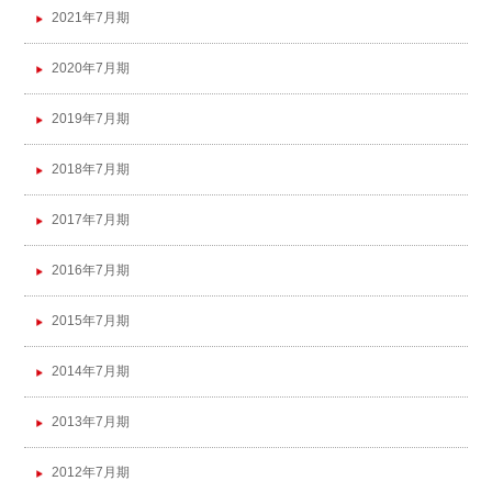
2021年7月期
2020年7月期
2019年7月期
2018年7月期
2017年7月期
2016年7月期
2015年7月期
2014年7月期
2013年7月期
2012年7月期