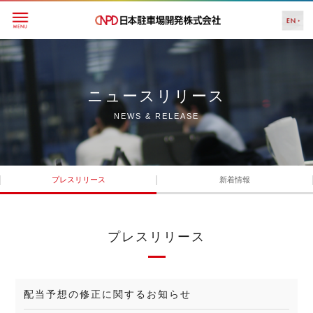
ニュースリリース
NEWS & RELEASE
プレスリリース
新着情報
プレスリリース
配当予想の修正に関するお知らせ