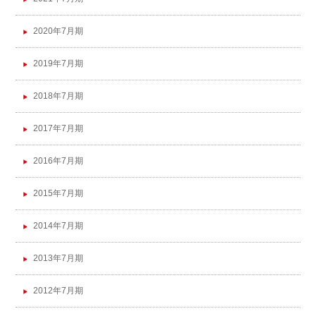
2020年7月期
2019年7月期
2018年7月期
2017年7月期
2016年7月期
2015年7月期
2014年7月期
2013年7月期
2012年7月期