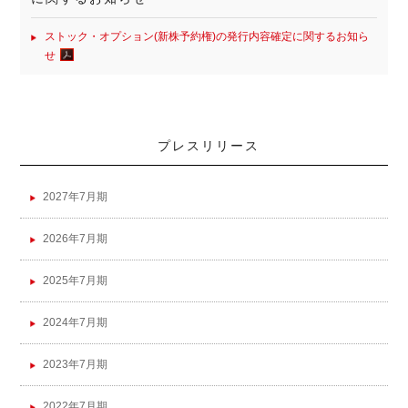
ストック・オプション(新株予約権)の発行内容確定に関するお知ら
せ
プレスリリース
2027年7月期
2026年7月期
2025年7月期
2024年7月期
2023年7月期
2022年7月期