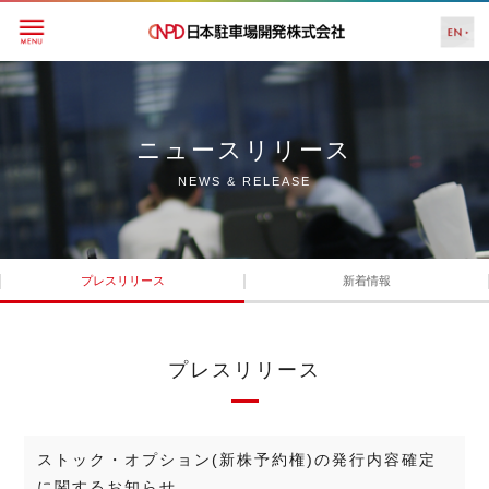
ニュースリリース
NEWS & RELEASE
プレスリリース
新着情報
プレスリリース
ストック・オプション(新株予約権)の発行内容確定
に関するお知らせ