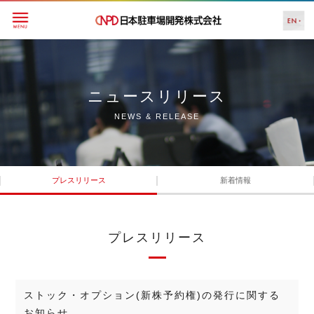
ニュースリリース
NEWS & RELEASE
プレスリリース
新着情報
プレスリリース
ストック・オプション(新株予約権)の発行に関する
お知らせ