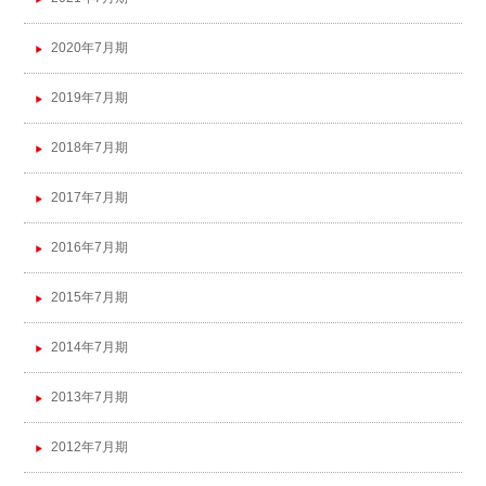
2020年7月期
2019年7月期
2018年7月期
2017年7月期
2016年7月期
2015年7月期
2014年7月期
2013年7月期
2012年7月期