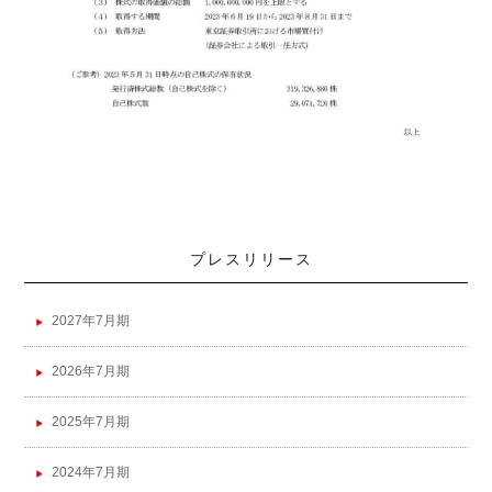
プレスリリース
2027年7月期
2026年7月期
2025年7月期
2024年7月期