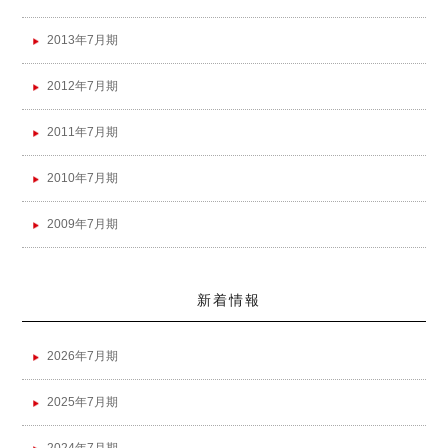
2013年7月期
2012年7月期
2011年7月期
2010年7月期
2009年7月期
新着情報
2026年7月期
2025年7月期
2024年7月期