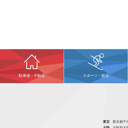
駐車場・不動産
スポーツ・観光
東京
東京都千代
大阪
大阪府大