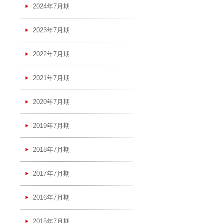
2024年7月期
2023年7月期
2022年7月期
2021年7月期
2020年7月期
2019年7月期
2018年7月期
2017年7月期
2016年7月期
2015年7月期