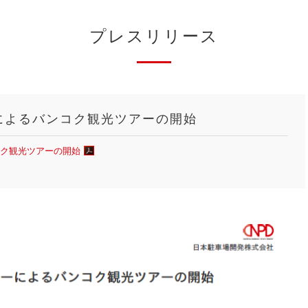
プレスリリース
によるバンコク観光ツアーの開始
コク観光ツアーの開始