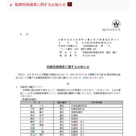
取締役候補者に関するお知らせ