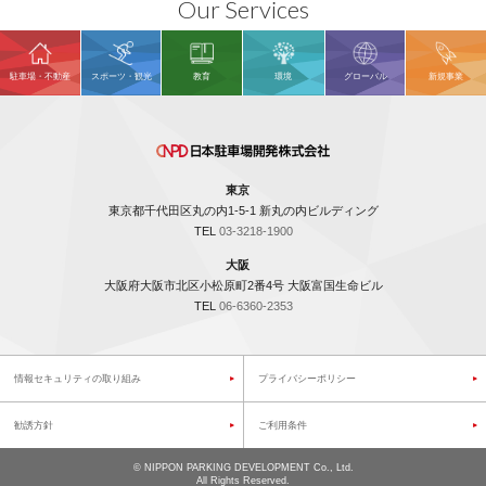
Our Services
環境
駐車場・不動産
スポーツ・観光
教育
グローバル
新規事業
東京
東京都千代田区丸の内1-5-1 新丸の内ビルディング
TEL
03-3218-1900
大阪
大阪府大阪市北区小松原町2番4号 大阪富国生命ビル
TEL
06-6360-2353
情報セキュリティの取り組み
プライバシーポリシー
勧誘方針
ご利用条件
©
NIPPON PARKING DEVELOPMENT Co., Ltd.
All Rights Reserved.