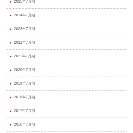
2025年7月期
2024年7月期
2023年7月期
2022年7月期
2021年7月期
2020年7月期
2019年7月期
2018年7月期
2017年7月期
2016年7月期