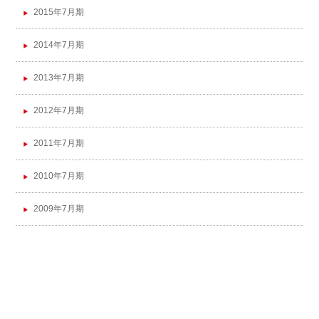
2015年7月期
2014年7月期
2013年7月期
2012年7月期
2011年7月期
2010年7月期
2009年7月期