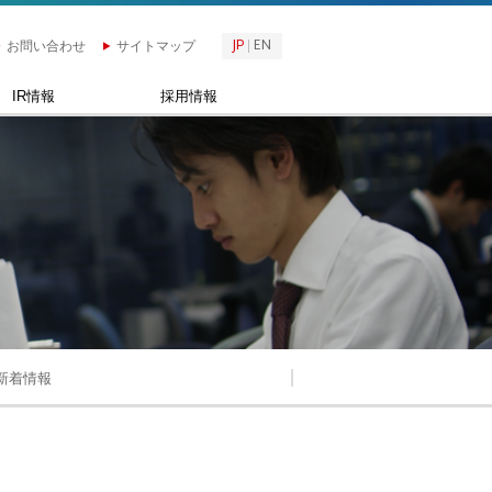
JP
EN
お問い合わせ
サイトマップ
IR情報
採用情報
新着情報