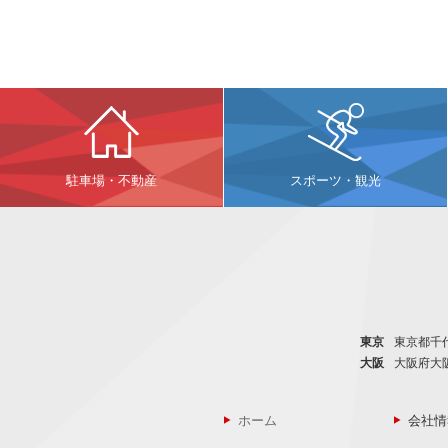
駐車場・不動産
スポーツ・観光
東京
東京都千代
大阪
大阪府大
ホーム
会社情