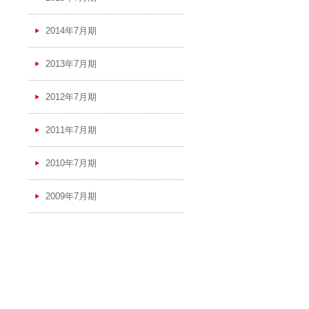
2014年7月期
2013年7月期
2012年7月期
2011年7月期
2010年7月期
2009年7月期