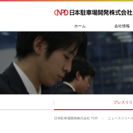
ホーム
会社情報
プレスリリ
日本駐車場開発株式会社 TOP
ニュースリリー