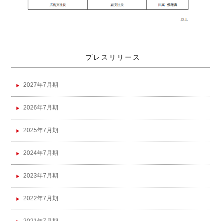
プレスリリース
2027年7月期
2026年7月期
2025年7月期
2024年7月期
2023年7月期
2022年7月期
2021年7月期