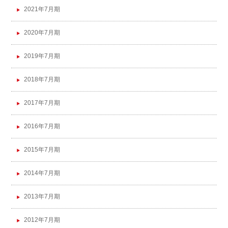
2021年7月期
2020年7月期
2019年7月期
2018年7月期
2017年7月期
2016年7月期
2015年7月期
2014年7月期
2013年7月期
2012年7月期