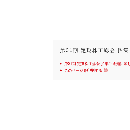
第31期 定期株主総会 
第31期 定期株主総会 招集ご通知に
このページを印刷する