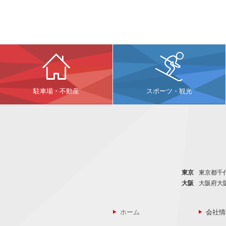
駐車場・不動産
スポーツ・観光
東京
東京都千代
大阪
大阪府大
ホーム
会社情