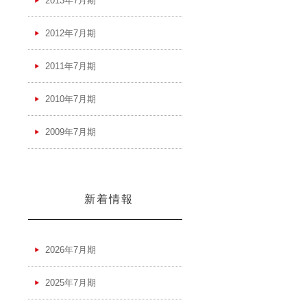
2013年7月期
2012年7月期
2011年7月期
2010年7月期
2009年7月期
新着情報
2026年7月期
2025年7月期