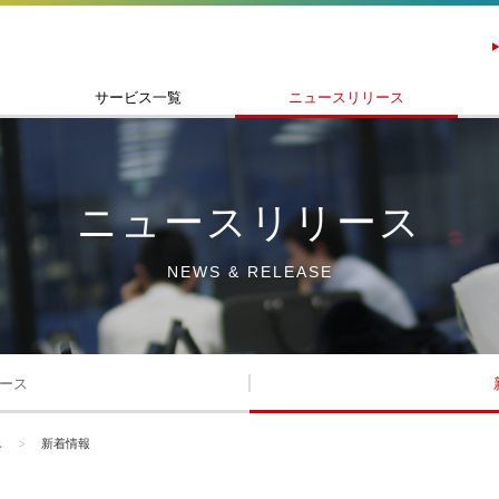
サービス一覧
ニュースリリース
ニュースリリース
NEWS & RELEASE
ース
ス
新着情報