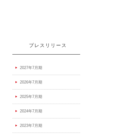
プレスリリース
2027年7月期
2026年7月期
2025年7月期
2024年7月期
2023年7月期