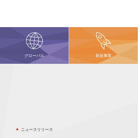
グローバル
新規事業
ニュースリリース