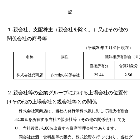
記
１
.
親会社、支配株主（親会社を除く。）又はその他の
関係会社の商号等
（平成
26
年７月
31
日現在）
名称
属性
議決権所有割合（％
直接所有分
合算対象分
株式会社巽商店
その他の関係会社
29.44
2.56
２
.
親会社等の企業グループにおける上場会社の位置付
けその他の上場会社と親会社等との関係
株式会社巽商店は、当社の発行済株式数に対して議決権割合
32.00
％を所有する当社の親会社等（その他の関係会社）であ
り、当社役員が
100
％出資する資産管理会社であります。
同会社は酒・食料品等の販売、株式投資を行っており、当社グ