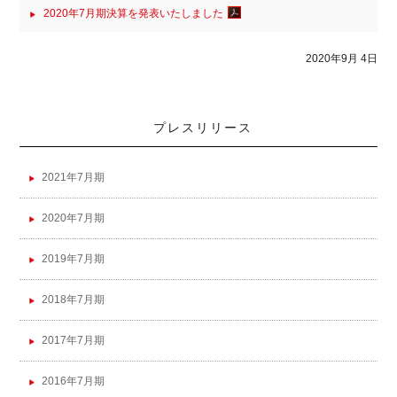
2020年7月期決算を発表いたしました
2020年9月 4日
プレスリリース
2021年7月期
2020年7月期
2019年7月期
2018年7月期
2017年7月期
2016年7月期