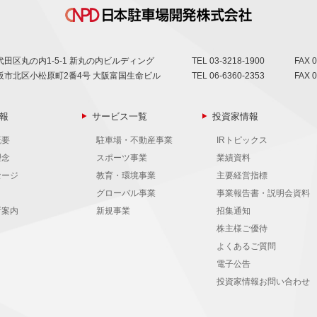
田区丸の内1-5-1 新丸の内ビルディング
TEL
03-3218-1900
FAX 0
阪市北区小松原町2番4号 大阪富国生命ビル
TEL
06-6360-2353
FAX 0
報
サービス一覧
投資家情報
概要
駐車場・不動産事業
IRトピックス
理念
スポーツ事業
業績資料
セージ
教育・環境事業
主要経営指標
グローバル事業
事業報告書・説明会資料
所案内
新規事業
招集通知
株主様ご優待
よくあるご質問
電子公告
投資家情報お問い合わせ