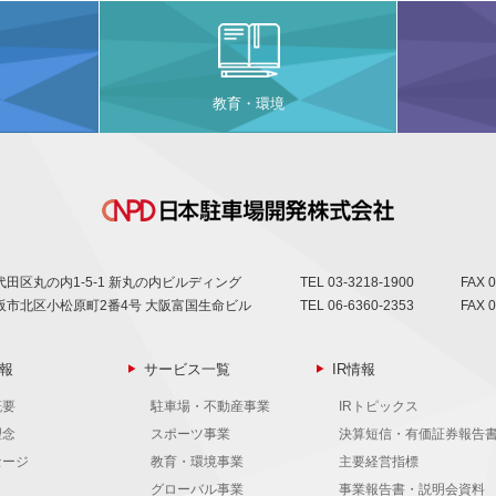
教育・環境
田区丸の内1-5-1 新丸の内ビルディング
TEL
03-3218-1900
FAX 0
阪市北区小松原町2番4号 大阪富国生命ビル
TEL
06-6360-2353
FAX 0
報
サービス一覧
IR情報
概要
駐車場・不動産事業
IRトピックス
理念
スポーツ事業
決算短信・有価証券報告
セージ
教育・環境事業
主要経営指標
グローバル事業
事業報告書・説明会資料