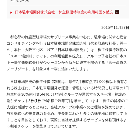
日本駐車場開発株式会社 株主様優待制度の利用範囲を拡充
2015年11月27日
都心部の施設型駐車場のサブリース事業を中心に、駐車場に関する総合
コンサルティングを行う日本駐車場開発株式会社（代表取締役社長：巽一
久、本社：大阪市北区、以下「日本駐車場開発」）は、株主様優待制度の
「スキー場割引チケット」の利用範囲を拡充し、グループ子会社の日本ス
キー場開発株式会社が今シーズンから新たに運営を開始する「菅平高原ス
ノーリゾート」を対象スキー場に追加いたします。
日駐車場開発の株主様優待制度は、毎年7月末時点で1,000株以上所有さ
れる株主様に、日本駐車場開発が運営・管理している時間貸し駐車場の1日
駐車料金30%割引券5枚および当社グループが運営するスキー場・施設の
割引チケット3枚(1枚で4名様ご利用可)を贈呈しています。株主の皆様のご
支援に感謝するとともに、当社グループの事業へのご理解を深めて頂き、
当社株式への投資魅力を高め、中長期にわたり多くの株主様に保有して頂
くことを目的としており、実際に当社が提供するサービスを体験頂けるよ
う割引チケットを贈呈させて頂いています。