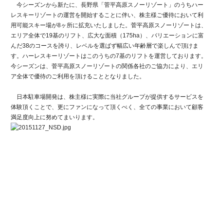
今シーズンから新たに、長野県「菅平高原スノーリゾート」のうちハー
レスキーリゾートの運営を開始することに伴い、株主様ご優待において利
用可能スキー場が8ヶ所に拡充いたしました。菅平高原スノーリゾートは、
エリア全体で19基のリフト、広大な面積（175ha）、バリエーションに富
んだ38のコースを誇り、レベルを選ばず幅広い年齢層で楽しんで頂けま
す。ハーレスキーリゾートはこのうちの7基のリフトを運営しております。
今シーズンは、菅平高原スノーリゾートの関係各社のご協力により、エリ
ア全体で優待のご利用を頂けることとなりました。
日本駐車場開発は、株主様に実際に当社グループが提供するサービスを
体験頂くことで、更にファンになって頂くべく、全ての事業において顧客
満足度向上に努めてまいります。