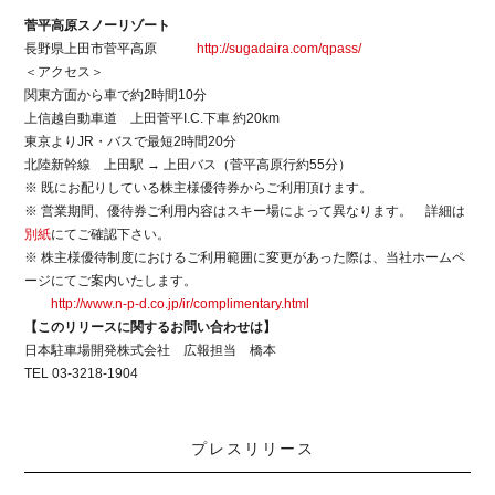
菅平高原スノーリゾート
長野県上田市菅平高原
http://sugadaira.com/qpass/
＜アクセス＞
関東方面から車で約2時間10分
上信越自動車道 上田菅平I.C.下車 約20km
東京よりJR・バスで最短2時間20分
北陸新幹線 上田駅 → 上田バス（菅平高原行約55分）
※ 既にお配りしている株主様優待券からご利用頂けます。
※ 営業期間、優待券ご利用内容はスキー場によって異なります。 詳細は
別紙
にてご確認下さい。
※ 株主様優待制度におけるご利用範囲に変更があった際は、当社ホームペ
ージにてご案内いたします。
http://www.n-p-d.co.jp/ir/complimentary.html
【このリリースに関するお問い合わせは】
日本駐車場開発株式会社 広報担当 橋本
TEL 03-3218-1904
プレスリリース