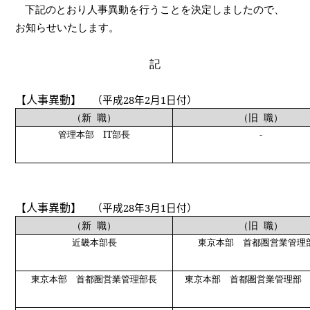
下記のとおり人事異動を行うことを決定しましたので、
お知らせいたします。
記
【人事異動】
（平成
2
8
年
2
月
1
日付）
（新
職）
（旧
職）
管理本部
IT
部長
-
【人事異動】
（平成
2
8
年
3
月
1
日付）
（新
職）
（旧
職）
近畿本部長
東京本部 首都圏営業管理
東京本部 首都圏営業管理部長
東京本部 首都圏営業管理部