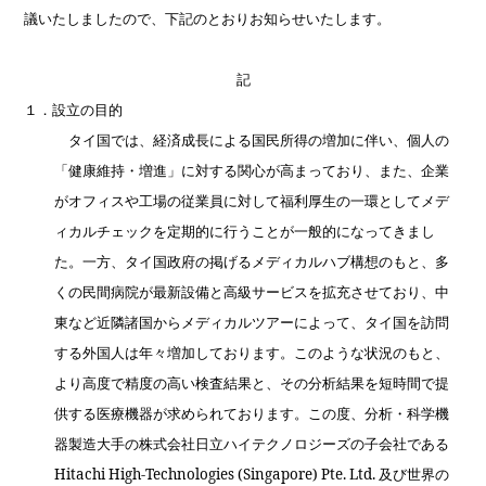
議いたしましたので、下記のとおりお知らせいたします。
記
１．
設立の目的
タイ国では、経済成長による国民所得の増加に伴い、個人の
「健康維持・増進」に対する関心が高まっており、また、企業
がオフィスや工場の従業員に対して福利厚生の一環としてメデ
ィカルチェックを定期的に行うことが一般的になってきまし
た。一方、
タイ国政府の掲げるメディカルハブ構想のもと、多
くの民間病院が最新設備と高級サービスを拡充させており、中
東など近隣諸国からメディカルツアーによって、タイ国を訪問
する外国人は年々増加しております。このような状況のもと、
より高度で精度の高い検査結果と、その分析結果を短時間で提
供する医療機器が求められております。この度
、
分析・科学機
器製造大手の株式会社日立ハイテクノロジーズの子会社である
Hitachi High-Technologies (Singapore) Pte. Ltd.
及び世界の