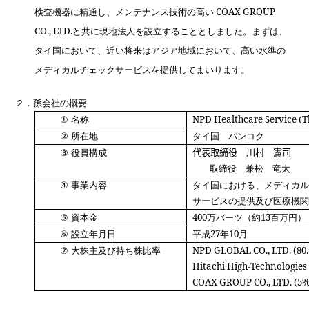
検査機器に精通し、メンテナンス技術の高い
COAX GROUP
CO., LTD.
と共に現地法人を設立することとしました。まずは、
タイ国において、近い将来はアジア地域において、高い水準の
メディカルチェックサービスを提供してまいります。
２．
孫会社の概要
①
名称
NPD Healthcare Service (Th
②
所在地
タイ国 バンコク
③
役員構成
代表取締役 川村 憲司
取締役 兼松 竜太
④
事業内容
タイ国における、メディカル
サービスの提供及び医療機関
⑤
資本金
400
万バーツ（約
13
百万円）
⑥
設立年月日
平成
27
年
10
月
⑦
大株主及び持ち株比率
NPD GLOBAL CO., LTD. (80
Hitachi High-Technologies (
COAX GROUP CO., LTD. (5%