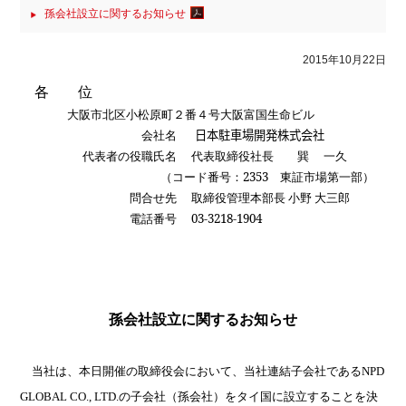
孫会社設立に関するお知らせ
2015年10月22日
各 位
大阪市北区小松原町２番４号大阪富国生命ビル
会社名
日本駐車場開発株式会社
代表者の役職氏名
代表取締役社長 巽 一久
（コード番号：
2353
東証市場第一部）
問合せ先
取締役管理本部長
小野 大三郎
電話番号
03-3218-1904
孫会社設立に関するお知らせ
当社は、本日開催の取締役会において、当社連結子会社である
NPD
GLOBAL CO., LTD.
の子会社（孫会社）を
タイ国に設立することを決