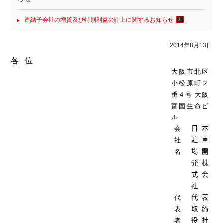
連結子会社の増資及び特別利益の計上に関するお知らせ
2014年8月13日
各
位
大阪市北区
小松原町２
番４号 大阪
富国生命ビ
ル
会
日本
社
駐車
名
場開
発株
式会
社
代
代表
表
取締
者
役社