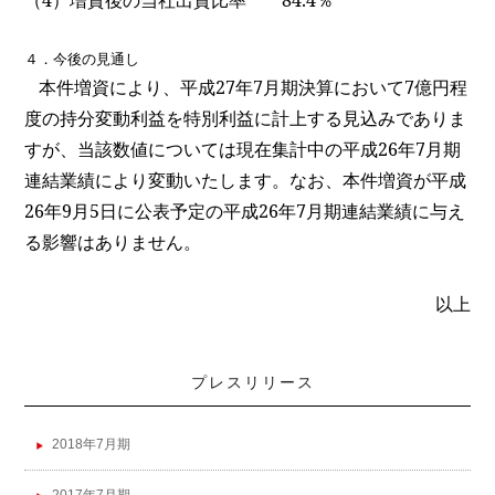
（
4
）増資後の当社出資比率
84.4
％
４．今後の見通し
本件増資により、平成
27
年
7
月期決算において
7
億円程
度の持分変動利益を特別利益に計上する見込みでありま
すが、当該数値については現在集計中の平成
26
年
7
月期
連結業績により変動いたします。なお、本件増資が平成
26
年
9
月
5
日に公表予定の平成
26
年
7
月期連結業績に与え
る影響はありません。
以上
プレスリリース
2018年7月期