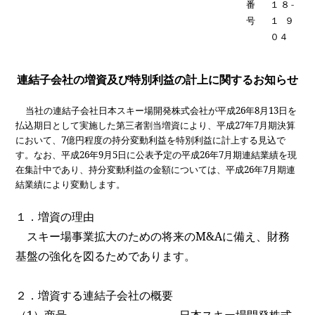
番
１８
-
号
１９
０４
連結子会社の増資及び特別利益の計上に関するお知らせ
当社の連結子会社日本スキー場開発株式会社が平成
26
年
8
月
13
日を
払込期日として実施した第三者割当増資により、平成
27
年
7
月期決算
において、
7
億円程度の持分変動利益を特別利益に計上する見込で
す。なお、平成
26
年
9
月
5
日に公表予定の平成
26
年
7
月期連結業績を現
在集計中であり、持分変動利益の金額については、平成
26
年
7
月期連
結業績により変動します。
１．増資の理由
スキー場事業拡大のための将来の
M&A
に備え、財務
基盤の強化を図るためであります。
２．増資する連結子会社の概要