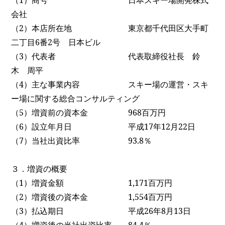
（
1
）商号 日本スキー場開発株式
会社
（
2
）本店所在地 東京都千代田区大手町
二丁目
6
番
2
号 日本ビル
（
3
）代表者 代表取締役社長 鈴
木 周平
（
4
）主な事業内容 スキー場の運営・スキ
ー場に関する総合コンサルティング
（
5
）増資前の資本金
968
百万円
（
6
）設立年月日 平成
17
年
12
月
22
日
（
7
）当社出資比率
93.8
％
３．増資の概要
（
1
）増資金額
1,171
百万円
（
2
）増資後の資本金
1,554
百万円
（
3
）払込期日 平成
26
年
8
月
13
日