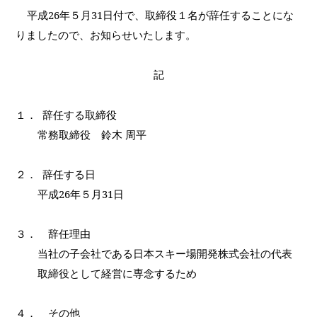
平成
26
年５月
31
日付で、取締役１名が辞任することにな
りましたので、お知らせいたします。
記
１．
辞任する取締役
常務取締役 鈴木 周平
２．
辞任する日
平成
26
年５月
31
日
辞任理由
３．
当社の子会社である日本スキー場開発株式会社の代表
取締役として経営に専念するため
その他
４．