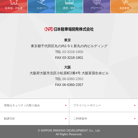
グローバル
駐車場・不動産
スポーツ
教育・環境
新規事業
東京
東京都千代田区丸の内1-5-1 新丸の内ビルディング
TEL
03-3218-1900
FAX 03-3218-1901
大阪
大阪府大阪市北区小松原町2番4号 大阪富国生命ビル
TEL
06-6360-2353
FAX 06-6360-2357
情報セキュリティの取り組み
プライバシーポリシー
勧誘方針
ご利用条件
©
NIPPON PARKING DEVELOPMENT Co., Ltd.
All Rights Reserved.