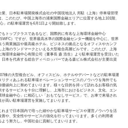
業、日本駐車場開発株式会社の中国現地法人 邦駐（上海）停車場管理
）は、このたび、中国上海市の浦東国際金融エリアに位置する地上101階、
中心」の駐車場運営を6月1日より開始致します。
もトップクラスであるなど、国際的に有名な上海環球金融中心
l Center 略称SWFC）ですが、世界最高水準の国際金融センター機能を中心に、世界
集う商業施設や最高級ホテル、ビジネスの拠点となるオフィスやカンフ
し上海のランドマークといえる大型複合高層ビルです。このたび、上海
海環球金融中心有限公司（董事長 森 浩生）より駐車場運営を受注いた
、日本を代表する総合ディベロッパーである森ビル株式会社が主要出資
07棟の大型複合ビル、オフィスビル、ホテルやデパートなどの駐車場運
タリティあふれる駐車場オペレーションサービスのノウハウを海外でも
加価値向上に努めてまいります。様々な目的を持って訪れるお客様の気
供するサービスを十分に理解し、上海市におけるビジネス、文化、エン
環球金融中心」に相応しい「おもてなしサービス」で、お車で来場され
便性が高い駐車場運営を実施してまいります。
れまで日本国内で培った細やかな駐車場サービスや運営ノウハウを活
改善や、安全性やサービスの強化を行ってまいります。多くの利用者
るよう努力し、中国社会に貢献してまいります。