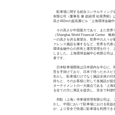
駐車場に関する総合コンサルティング企
有限公司（董事長 兼 総経理 松尾秀昭
高さ492mの超高層ビル「上海環球金融
その高さが中国最大であり、また世界で
（Shanghai World Financia
一の高さを誇る展望台、世界中の人々が
ァレンス施設を擁するなど、世界を代表
環球金融中心の所有と運営管理を行う、上
しました。上海環球金融中心有限公司は
者です。
日本駐車場開発は日本国内を中心に、9
営を手掛けており、日本で培ったホスピ
生かし、駐車場だけでなく施設全体の付
持ちと、そのお客様に対して各施設が提
ターテイメントの一大拠点である「上海
る全ての方に満足を提供し、安全で利
邦駐（上海）停車場管理有限公司は、こ
かし、中国において駐車場における収益
が、より安全で快適に駐車場を利用でき