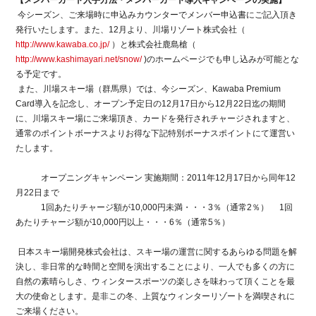
【メンバーカード入手方法・メンバーカード導入キャンペーンの実施】
今シーズン、ご来場時に申込みカウンターでメンバー申込書にご記入頂き
発行いたします。また、12月より、川場リゾート株式会社（
http://www.kawaba.co.jp/
）と株式会社鹿島槍（
http://www.kashimayari.net/snow/
)のホームページでも申し込みが可能とな
る予定です。
また、川場スキー場（群馬県）では、今シーズン、Kawaba Premium
Card導入を記念し、オープン予定日の12月17日から12月22日迄の期間
に、川場スキー場にご来場頂き、カードを発行されチャージされますと、
通常のポイントボーナスよりお得な下記特別ボーナスポイントにて運営い
たします。
オープニングキャンペーン 実施期間：2011年12月17日から同年12
月22日まで
1回あたりチャージ額が10,000円未満・・・3％（通常2％） 1回
あたりチャージ額が10,000円以上・・・6％（通常5％）
日本スキー場開発株式会社は、スキー場の運営に関するあらゆる問題を解
決し、非日常的な時間と空間を演出することにより、一人でも多くの方に
自然の素晴らしさ、ウィンタースポーツの楽しさを味わって頂くことを最
大の使命とします。是非この冬、上質なウィンターリゾートを満喫されに
ご来場ください。