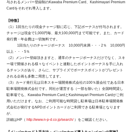
与されるメンバー登録制のKawaba Premium Card、Kashimayari Premium
Cardをそれぞれ導入します。
【特徴】
（1）1回当たりの現金チャージ額に応じ、下記ボーナスが付与されます。
チャージは現金で1,000円毎、最大100,000円まで可能です。また、カード
発行費・年会費は一切無料です。
1回当たりのチャージボーナス 10,000円未満・・・2％ 10,000円
以上・・・5％
（2）メンバー登録頂きますと、通常のチャージボーナスだけでなく、スキ
ー場で開催される様々なイベントと連動したポイントボーナスを手に入れ
るチャンスがあり、さらに、サプライズでボーナスポイントがプレゼント
される企画も多数ご用意してます。
（3）カード発行元は日本スキー場開発株式会社の100％親会社である日本
駐車場開発株式会社です。同社が運営する（一部を除いた）全国時間貸し
駐車場でも、Kawaba Premium CardとKashimayari Premium Cardがご利
用いただけます。なお、ご利用可能な時間貸し駐車場は日本駐車場開発株
式会社が発行するNPDポイントカードがご利用できる駐車場となります
が、
詳細はHP（
http://www.n-p-d.co.jp/search/
）をご確認ください。