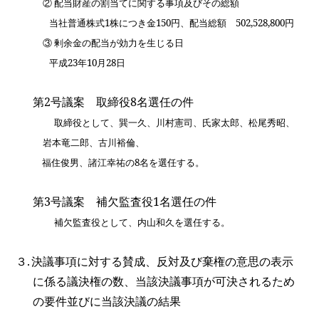
② 配当財産の割当てに関する事項及びその総額
当社普通株式
1
株につき金
150
円、配当総額
502,528,800
円
③ 剰余金の配当が効力を生じる日
平成
23
年
10
月
28
日
第
2
号議案 取締役
8
名選任の件
取締役として、巽一久、川村憲司、氏家太郎、松尾秀昭、
岩本竜二郎、古川裕倫、
福住俊男、諸江幸祐の
8
名を選任する。
第
3
号議案 補欠監査役
1
名選任の件
補欠監査役として、内山和久を選任する。
３.
決議事項に対する賛成、反対及び棄権の意思の表示
に係る議決権の数、当該決議事項が可決されるため
の要件並びに当該決議の結果