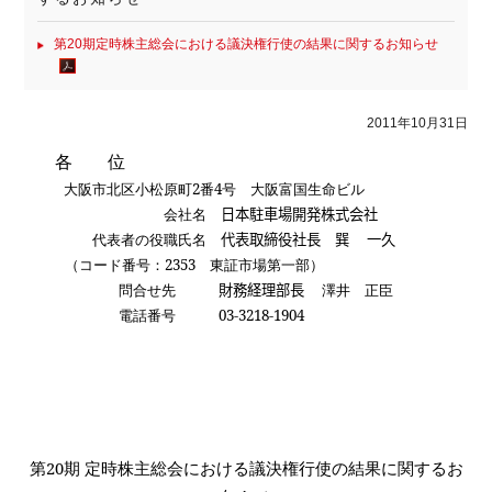
第20期定時株主総会における議決権行使の結果に関するお知らせ
2011年10月31日
各 位
大阪市北区小松原町
2
番
4
号 大阪富国生命ビル
会社名
日本駐車場開発株式会社
代表者の役職氏名
代表取締役社長 巽 一久
（コード番号：
2353
東証市場第一部）
問合せ先
財務経理部長
澤井 正臣
電話番号
03-3218-1904
第
20
期 定時株主総会における議決権行使の結果に関するお