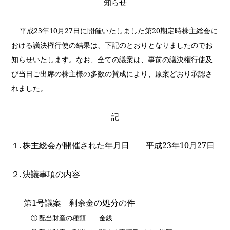
知らせ
平成
23
年
10
月
27
日に開催いたしました第
20
期定時株主総会に
おける議決権行使の結果は、下記のとおりとなりましたのでお
知らせいたします。なお、全ての議案は、事前の議決権行使及
び当日ご出席の株主様の多数の賛成により、原案どおり承認さ
れました。
記
１.
株主総会が開催された年月日 平成
23
年
10
月
27
日
２.
決議事項の内容
第
1
号議案 剰余金の処分の件
① 配当財産の種類 金銭