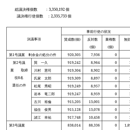
総議決権個数 ：
3,350,192
個
議決権行使個数 ：
2,335,733
個
事前行使の状況
決議事項
賛成数
(
個
)
反対数
棄権数
無
(
個
)
(
個
)
第
1
号議案 剰余金の処分の件
920,305
7,936
0
第
2
号議
巽 一久
919,242
8,964
0
案 取締
川村 憲司
919,304
8,902
0
役
8
名
氏家 太郎
919,309
8,897
0
選任の件
松尾 秀昭
919,249
8,957
0
岩本 竜二郎
919,247
8,959
0
古川 裕倫
915,205
13,001
0
福住 俊男
915,128
13,078
0
諸江 幸祐
917,748
10,458
0
第
3
号議案
838,014
88,336
0
1,8