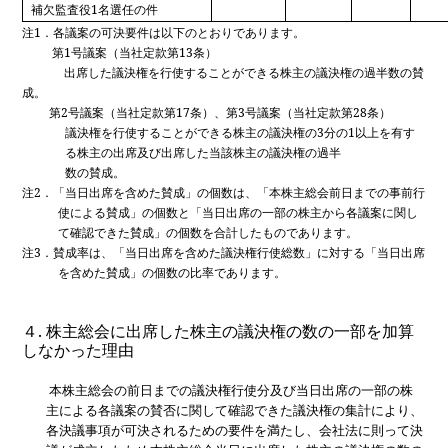
補欠監査役
1
名選任の件
注
1
．各議案の可決要件は以下のとおりであります。
第
1
号議案（当社定款第
13
条）
出席した議決権を行使することができる株主の議決権の過半数の賛
成。
第
2
号議案（当社定款第
17
条）、第
3
号議案（当社定款第
28
条）
議決権を行使することができる株主の議決権の
3
分の
1
以上を有す
る株主の出席及び出席した当該株主の議決権の過半
数の賛成。
注
2
．「当日出席を含めた賛成」の個数は、「本株主総会前日までの事前行
使による賛成」の個数と「当日出席の一部の株主から各議案に関し
て確認できた賛成」の個数を合計したものであります。
注
3
．賛成率は、「当日出席を含めた議決権行使総数」に対する「当日出席
を含めた賛成」の個数の比率であります。
４
.
株主総会に出席した株主の議決権の数の一部を加算
しなかった理由
本株主総会の前日までの議決権行使分及び当日出席の一部の株
主による各議案の賛否に関して確認できた議決権の集計により、
各決議事項が可決されるための要件を満たし、会社法に則って決