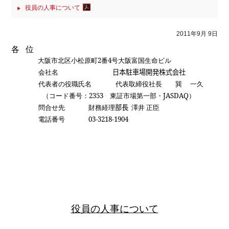
役員の人事について
2011年9月 9日
各
位
大阪市北区小松原町
2
番
4
号大阪富国生命ビル
会社名
日本駐車場開発株式会社
代表者の役職氏名
代表取締役社長 巽 一久
（コード番号：
2353
東証市場第一部・
JASDAQ
）
問合せ先
財務経理
部長
澤井
正臣
電話番号
03-3218-1904
役員の人事について