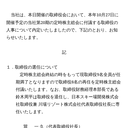
当社は、本日開催の取締役会において、本年
10
月
27
日に
開催予定の当社第
20
期の定時株主総会に付議する取締役の
人事について内定いたしましたので、下記のとおり、お知
らせいたします。
記
１．取締役の選任について
定時株主総会終結の時をもって現取締役
9
名全員が任
期満了となりますので取締役
8
名の再任を定時株主総会
付議いたします。なお、取締役財務経理本部長である
鈴木周平は取締役を退任し、日本スキー場開発株式会
社取締役兼 川場リゾート株式会社代表取締役社長に専
任いたします。
巽
一 久（代表取締役社長）