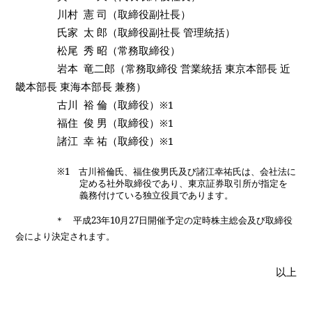
川村
憲 司（取締役副社長）
氏家
太 郎（取締役副社長 管理統括）
松尾
秀 昭（常務取締役）
岩本 竜二郎（常務取締役 営業統括 東京本部長 近
畿本部長 東海本部長 兼務）
古川
裕 倫（取締役）※
1
福住
俊 男（取締役）※
1
諸江
幸 祐（取締役）※
1
※
1
古川裕倫氏、福住俊男氏及び諸江幸祐氏は、会社法に
定める社外取締役であり、
東京証券取引所が指定を
義務付けている独立役員であります。
＊ 平成
23
年
10
月
27
日開催予定の定時株主総会及び取締役
会により決定されます。
以上