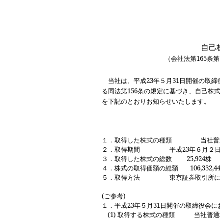
自己
（会社法第
165
条第
当社は、平成
23
年５月
31
日開催の取締
る同法第
156
条の規定に基づき、自己株
を下記のとおりお知らせいたします。
１．取得した株式の種類
当社普
２．取得期間
平成
23
年６月２
３．取得した株式の総数
25,924
株
４．株式の取得価額の総額
106,332,4
５．取得方法
東京証券取引所
(
ご参考
)
１．平成
23
年５月
31
日開催の取締役会に
(1)
取得する株式の種類 当社普通