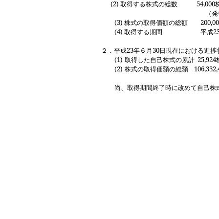
(2)
取得する株式の総数
54,000
（発行
(3)
株式の取得価額の総額
200,00
(4)
取得する期間 平成
2
２．平成
23
年６月
30
日現在における進捗
(1)
取得した自己株式の累計
25,924
(2)
株式の取得価額の総額
106,332,
尚、取得期間終了時に改めて自己株