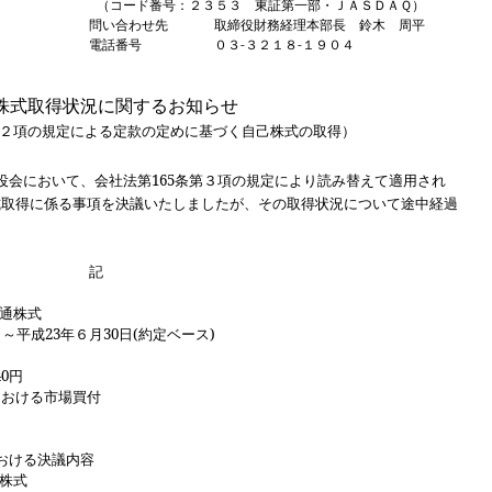
（コード番号：２３５３ 東証第一部・ＪＡＳＤＡＱ）
問い合わせ先
取締役財務経理本部長 鈴木 周平
電話番号
０３
-
３２１８
-
１９０４
株式取得状況に関するお知らせ
２
項の規定による定款の定めに基づく自己株式の取得）
役会において、会社法第
165
条第３項の規定により読み替えて適用され
式取得に係る事項を決議いたしましたが、その取得状況について途中経過
記
通株式
日～平成
23
年６月
30
日
(
約定ベース
)
40
円
における市場買付
おける決議内容
株式