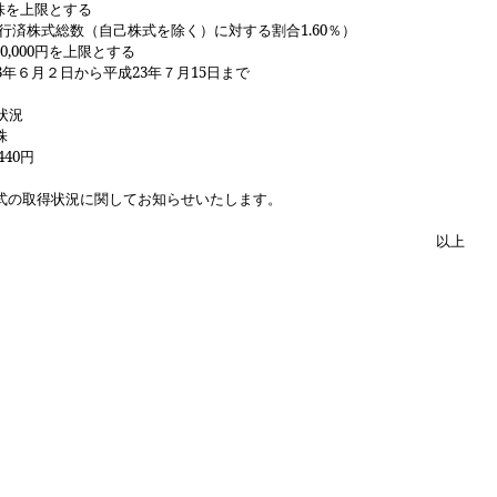
株を上限とする
済株式総数（自己株式を除く）に対する割合
1.60
％）
0,000
円を上限とする
3
年６月２日から平成
23
年７月
15
日まで
状況
株
440
円
式の取得状況に関してお知らせいたします。
以上