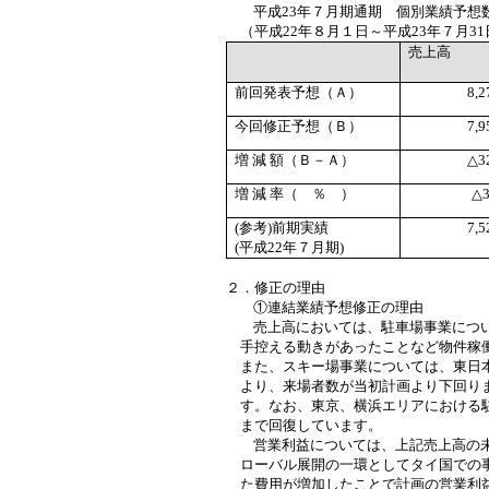
平成
23
年７月期通期 個別業績予想
（平成
22
年８月１日～平成
23
年７月
31
売上高
前回発表予想（Ａ）
8,2
今回修正予想（Ｂ）
7,9
増 減 額（Ｂ－Ａ）
△
3
増 減 率（ ％ ）
△
3
(
参考
)
前期実績
7,5
(
平成
22
年７月期
)
２．修正の理由
①連結業績予想修正の理由
売上高においては、駐車場事業につ
手控える動きがあったことなど物件稼
また、スキー場事業については、
東日
より、来場者数が当初計画より下回り
す。なお、東京、横浜エリアにおける
まで回復しています。
営業利益については、上記売上高の
ローバル展開の一環としてタイ国での
た費用が増加したことで
計画の営業利