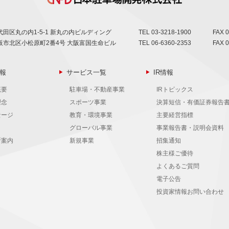
田区丸の内1-5-1 新丸の内ビルディング
TEL
03-3218-1900
FAX 0
阪市北区小松原町2番4号 大阪富国生命ビル
TEL
06-6360-2353
FAX 0
報
サービス一覧
IR情報
概要
駐車場・不動産事業
IRトピックス
理念
スポーツ事業
決算短信・有価証券報告
セージ
教育・環境事業
主要経営指標
グローバル事業
事業報告書・説明会資料
所案内
新規事業
招集通知
株主様ご優待
よくあるご質問
電子公告
投資家情報お問い合わせ