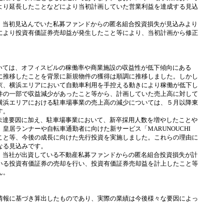
より延長したことなどにより当初計画していた営業利益を達成する見込
、当初見込んでいた私募ファンドからの匿名組合投資損失が見込みより
により投資有価証券売却益が発生したこと等により、当初計画から修正
いては、オフィスビルの稼働率や商業施設の収益性が低下傾向にある
に推移したことを背景に新規物件の獲得は順調に推移しました。しかし
京、横浜エリアにおいて自動車利用を手控える動きにより稼働が低下し
件の一部で収益減少があったこと等から、計画していた売上高に対して
横浜エリアにおける駐車場事業の売上高の減少については、５月以降東
す。
未達要因に加え、駐車場事業において、新卒採用人数を増やしたことや
、皇居ランナーや自転車通勤者に向けた新サービス
「
MARUNOUCHI
こと
等、今後の成長に向けた先行投資を実施しました。
これらの理由に
なる見込みです。
、当社が出資している不動産私募ファンドからの匿名組合投資損失が計
いる投資有価証券の売却を行い、投資有価証券売却益を計上したこと等
ん。
報に基づき算出したものであり、実際の業績は今後様々な要因によっ
。