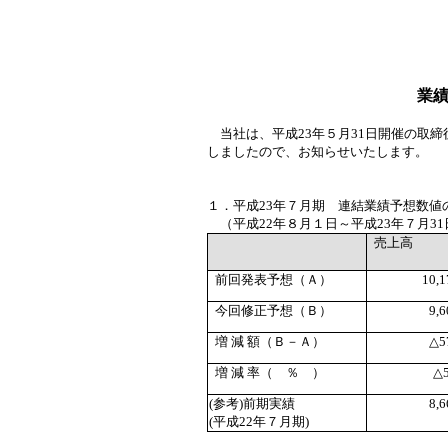
業
当社は、平成
23
年５月
31
日開催の取締
しましたので、お知らせいたします。
１．平成
23
年７月期 連結業績予想数値
（平成
22
年８月１日～平成
23
年７月
31
売上高
前回発表予想（Ａ）
10,1
今回修正予想（Ｂ）
9,6
増 減 額（Ｂ－Ａ）
△
5
増 減 率（ ％ ）
△
(
参考
)
前期実績
8,6
(
平成
22
年７月期
)