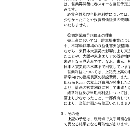
は、営業再開後に春スキーを当初予定
みです。
経常利益及び当期純利益については
少なかったことや投資有価証券の売却
いたしません。
②個別業績予想修正の理由
売上高においては、駐車場事業につ
中、不稼動駐車場の収益化需要は堅調
ながら、東日本大震災の影響により東
たことや、大阪や東京エリアの既存物
未達となる見込みです。なお、東京、
日本大震災前の水準まで回復していま
営業利益については、上記売上高の
新卒向けの
従業員寮の開設費用、また
Bike & Run
」の立上げ費用が発生した
より、計画の営業利益に対して未達と
経常利益及び当期純利益については
画より少なかったこと、一部保有して
により、当初計画から修正いたしませ
３．その他
上記の予想は、現時点で入手可能な情
て異なる結果となる可能性があります