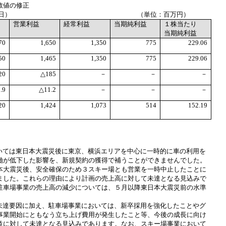
数値の修正
日）
（単位：百万円）
営業利益
経常利益
当期純利益
１株当たり
当期純利益
70
1,650
1,350
775
229.06
50
1,465
1,350
775
229.06
20
△
185
－
－
－
.9
△
11.2
－
－
－
20
1,424
1,073
514
152.19
いては東日本大震災後に東京、横浜エリアを中心に一時的に車の利用を
働が低下した影響を、新規契約の獲得で補うことができませんでした。
本大震災後、安全確保のため３スキー場とも営業を一時中止したことに
ました。これらの理由により
計画の売上高に対して未達となる見込みで
駐車場事業の売上高の減少については、５月以降東日本大震災前の水準
未達要因に加え、駐車場事業においては、新卒採用を強化したこと
やグ
事業開始にともなう立ち上げ費用が発生したこと等、今後の成長に向け
益に対して未達となる見込みであります。なお、スキー場事業において