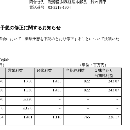
問合せ先
取締役
財務経理
本部長 鈴木 周平
電話番号
03-3218-1904
績予想の修正に関するお知らせ
役会において、業績予想を下記のとおり修正することについて決議いた
の修正
日） （単位：百万円）
営業利益
経常利益
当期純利益
１株当たり
当期純利益
70
1,750
1,435
822
243.07
00
1,530
1,435
822
243.07
70
△
220
－
－
－
5.6
△
12.6
－
－
－
64
1,481
1,116
765
226.17