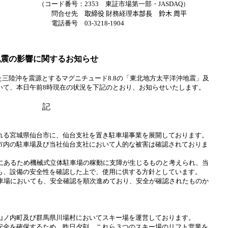
（コード番号：
2353
東証市場第一部・
JASDAQ
）
問合せ先
取締役
財務経理
本部長 鈴木 周平
電話番号
03-3218-1904
地震の影響に関するお知らせ
た三陸沖を震源とするマグニチュード
8.8
の「東北地方太平洋沖地震」及
いて、本日午前
8
時現在の状況を下記のとおり、お知らせいたします。
記
る宮城県仙台市に、仙台支社を置き駐車場事業を
展開しております。
市内の駐車場及び当社仙台支社において人的な被害は確認されておりま
にあるため機械式立体駐車場の稼動に支障が生じるものと考えられ、当
も、設備の安全性を確認した上で、使用に供する方針としています。
車場においても、安全確認を順次進めており、安全が確認されたものか
ノ内町及び群馬県川場村においてスキー場を運営しております。
全を確保するため、昨日夕刻、これら３つのスキー場のリフト営業を