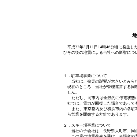
平成
23
年
3
月
11
日
14
時
46
分頃に発生し
びその後の地震による当社への影響につ
１．駐車場事業について
当社は、被災の影響が大きいとみられ
現在のところ、当社が管理運営する同
せん。
ただし、同市内は全般的に停電状態
社では、電力が回復した場合であって
また、東京都内及び横浜市内の各駐
ら営業を開始する方針であります。
２．スキー場事業について
当社の子会社は、長野県大町市、同山
この度の地震発生を受け、来場者の安