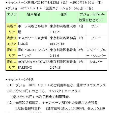
■キャンペーン期間／
2010
年
4
月
23
日（金）～
2010
年
9
月
30
日（木）
■プジョー
207
Ｓｔｙｌｅ 設置ステーション（
4
ヶ所・
6
台）
エリア
駐車場名
住所
プジョー
207style
設置台数とカラー
渋谷エ
ポーラ渋谷ビル駐車
東京都渋谷区渋谷
1
台
ブルー
リア
場
1-15-21
表参道
エスポワール表参道
東京都渋谷区神宮
1
台
ブルー
エリア
駐車場
前
4-25-15
青山エ
青山ベルコモンズパ
東京都港区北青山
3
台
レッド・ブル
リア
ーキング
2-14-6
ー・シルバー
青山エ
AOYAMA M's TOWER
東京都港区南青山
1
台
シルバー
リア
PARKING
2-27-18
■キャンペーン特典
（１）プジョー
207
Ｓｔｙｌｅのご利用料金が、通常プリウスクラス
（※
15
分
/280
円）のところ、コンパクトカークラス
（※
15
分
/160
円）の利用料金で利用可能。
（２）先着
50
名様限定、キャンペーン期間中の新規ご入会特典
1.初回登録料無料 （通常価格 法人：
10,500
円、個人：
5,250