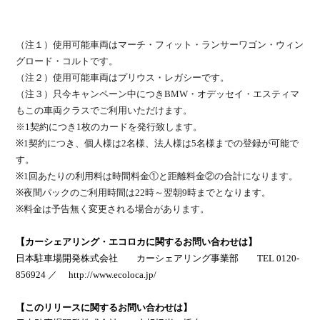
（注１）使用可能車両はマーチ・フィット・ランサーワゴン・ウィン
グロード・コルトです。
（注２）使用可能車両はプリウス・レガシーです。
（注３）只今キャンペーン中につきBMW・オデッセイ・エスティマ
もこの車両クラスでご利用いただけます。
※1契約につき1枚のカードを発行致します。
※1契約につき、個人様は2名様、法人様は5名様までの登録が可能で
す。
※1回あたりの利用料は時間料金①と距離料金②の合計になります。
※夜間パックのご利用時間は22時～翌朝9時までとなります。
※料金は予告無く変更される場合があります。
【カーシェアリング・エコロカに関するお問い合わせは】
日本駐車場開発株式会社 カーシェアリング事業部
TEL 0120-
856924
／
http://www.ecoloca.jp/
【このリリースに関するお問い合わせは】