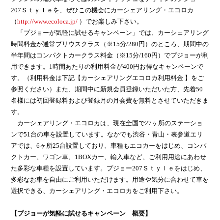
207
Ｓｔｙｌｅを、ぜひこの機会にカーシェアリング・エコロカ
（
http://www.ecoloca.jp/
）でお楽しみ下さい。
「プジョーが気軽に試せるキャンペーン」では、カーシェアリング
時間料金が通常プリウスクラス（※
15
分
/280
円）のところ、期間中の
半年間はコンパクトカークラス料金（※
15
分
/160
円）でプジョーが利
用できます。
1
時間あたりの利用料金が
400
円お得なキャンペーンで
す。（利用料金は下記【カーシェアリングエコロカ利用料金 】
をご
参照ください）また、期間中に新規会員登録いただいた方、先着
50
名様には初回登録料および登録月の月会費を無料とさせていただきま
す。
カーシェアリング・エコロカは、現在全国で
27
ヶ所のステーショ
ンで
51
台の車を設置しています。なかでも渋谷・青山・表参道エリ
アでは、
6
ヶ所
25
台設置しており、車種もエコカーをはじめ、コンパ
クトカー、ワゴン車、
1BOX
カー、輸入車など、ご利用用途にあわせ
た多彩な車種を設置しています。プジョー
207
Ｓｔｙｌｅをはじめ、
多彩なお車を自由にご利用いただけます。用途や気分に合わせて車を
選択できる、カーシェアリング・エコロカをご利用下さい。
【プジョーが気軽に試せるキャンペーン 概要】