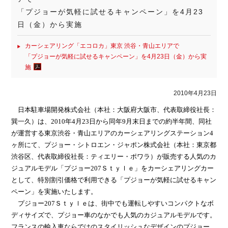
「プジョーが気軽に試せるキャンペーン」を4月23
日（金）から実施
カーシェアリング「エコロカ」東京 渋谷・青山エリアで
「プジョーが気軽に試せるキャンペーン」を4月23日（金）から実
施
2010年4月23日
日本駐車場開発株式会社（本社：大阪府大阪市、代表取締役社長：
巽一久）は、
2010
年
4
月
23
日から同年
9
月末日までの約半年間、同社
が運営する東京渋谷・青山エリアのカーシェアリングステーション
4
ヶ所にて、プジョー・シトロエン・ジャポン株式会社（本社：東京都
渋谷区、代表取締役社長：ティエリー・ポワラ）が販売する人気のカ
ジュアルモデル「プジョー
207
Ｓｔｙｌｅ」をカーシェアリングカー
として、特別割引価格で利用できる「プジョーが気軽に試せるキャン
ペーン」を実施いたします。
プジョー
207
Ｓｔｙｌｅは、街中でも運転しやすいコンパクトなボ
ディサイズで、プジョー車のなかでも人気のカジュアルモデルです。
フランスの輸入車ならではのスタイリッシュなデザインのプジョー