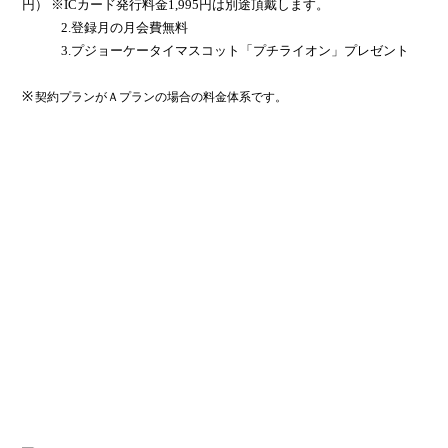
円） ※
IC
カード発行料金
1,995
円は別途頂戴します。
2.登録月の月会費無料
3.プジョーケータイマスコット「プチライオン」プレゼント
※
契約プランがＡプランの場合の料金体系です。