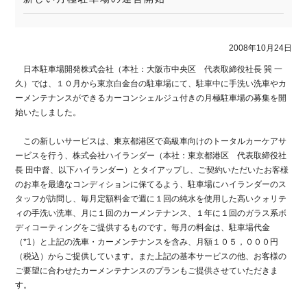
2008年10月24日
日本駐車場開発株式会社（本社：大阪市中央区 代表取締役社長 巽 一
久）では、１０月から 東京白金台の駐車場にて、駐車中に手洗い洗車やカ
ーメンテナンスができるカーコンシェルジュ付きの月極駐車場の募集を開
始いたしました。
この新しいサービスは、東京都港区で高級車向けのトータルカーケアサ
ービスを行う、株式会社ハイランダー（本社：東京都港区 代表取締役社
長 田中督、以下ハイランダー）とタイアップし、ご契約いただいたお客様
のお車を最適なコンディションに保てるよう、駐車場にハイランダーのス
タッフが訪問し、毎月定額料金で週に１回の純水を使用した高いクォリテ
ィの手洗い洗車、月に１回のカーメンテナンス、１年に１回のガラス系ボ
ディコーティングをご提供するものです。毎月の料金は、駐車場代金
（*1）と上記の洗車・カーメンテナンスを含み、月額１０５，０００円
（税込）からご提供しています。また上記の基本サービスの他、お客様の
ご要望に合わせたカーメンテナンスのプランもご提供させていただきま
す。