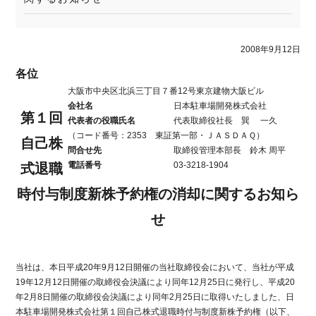
2008年9月12日
各位
大阪市中央区北浜三丁目７番12号東京建物大阪ビル
会社名
日本駐車場開発株式会社
第１回
代表者の役職氏名
代表取締役社長 巽 一久
（コード番号：2353 東証第一部・ＪＡＳＤＡＱ）
自己株
問合せ先
取締役管理本部長 鈴木 周平
電話番号
03-3218-1904
式退職
時付与制度新株予約権の消却に関するお知ら
せ
当社は、本日平成20年9月12日開催の当社取締役会において、当社が平成
19年12月12日開催の取締役会決議により同年12月25日に発行し、平成20
年2月8日開催の取締役会決議により同年2月25日に取得いたしました、日
本駐車場開発株式会社第１回自己株式退職時付与制度新株予約権（以下、