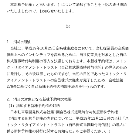
「本新株予約権」と言います。）について消却することを下記の通り決議
いたしましたので、お知らせいたします。
記
1. 消却の理由
当社は、平成19年10月25日定時株主総会において、当社従業員の企業価
値向上へのインセンティブを高めるために、当社従業員を対象とした自己
株式退職時付与制度の導入を決議しております。本新株予約権は、ストッ
ク・リタイアメント・トラスト（自己株式退職時付与信託）の導入のため
に発行し、その後取得したものですが、当初の目的であったストック・リ
タイアメント・トラストへの自己株式の拠出が完了したため、会社法第
276条に基づく自己新株予約権の消却手続きを行うものです。
2. 消却の対象となる新株予約権の概要
（1）消却する新株予約権の銘柄
日本駐車場開発株式会社第1回自己株式退職時付与制度新株予約権
（消却する新株予約権の内容については、平成19年12月12日付の当社「ス
トック・リタイアメント・トラスト（自己株式退職時付与信託）の導入に
係る新株予約権の発行に関するお知らせ」をご参照ください。）