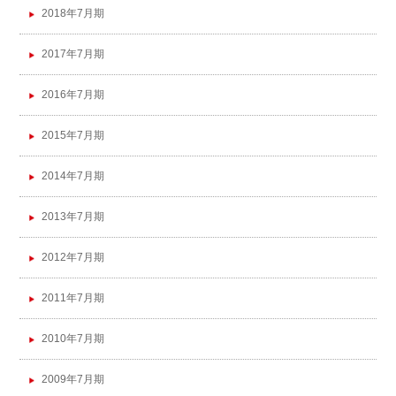
2018年7月期
2017年7月期
2016年7月期
2015年7月期
2014年7月期
2013年7月期
2012年7月期
2011年7月期
2010年7月期
2009年7月期