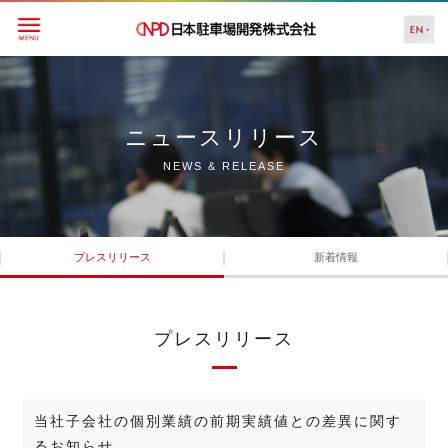
ニュースリリース
NEWS & RELEASE
プレスリリース
新着情報
プレスリリース
当社子会社の個別業績の前期実績値との差異に関す
るお知らせ