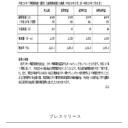
プレスリリース