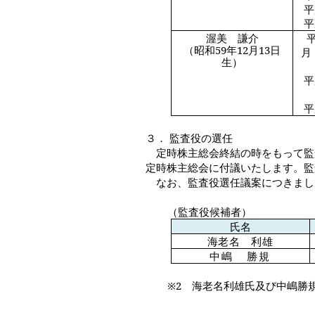
平
平
渥美 謙介
（昭和
59
年
12
月
13
日
月
生）
平
平
３．
監査役の選任
定時株主総会終結の時をもって監
定時株主総会に付議いたします。監
なお、監査役選任議案につきまし
（監査役候補者）
氏名
海老名 利雄
中嶋 勝規
※
2
海老名利雄氏及び中嶋勝