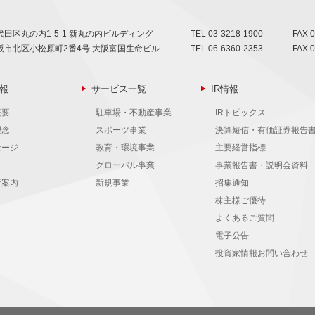
田区丸の内1-5-1 新丸の内ビルディング
TEL
03-3218-1900
FAX 0
阪市北区小松原町2番4号 大阪富国生命ビル
TEL
06-6360-2353
FAX 0
報
サービス一覧
IR情報
概要
駐車場・不動産事業
IRトピックス
理念
スポーツ事業
決算短信・有価証券報告
セージ
教育・環境事業
主要経営指標
グローバル事業
事業報告書・説明会資料
所案内
新規事業
招集通知
株主様ご優待
よくあるご質問
電子公告
投資家情報お問い合わせ