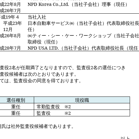
成
22
年
8
月
NPD Korea Co.,Ltd.
（当社子会社）理事（現任）
成
26
年
7
月
平成
19
年４
当社入社
 平成
23
年
日本自動車サービス㈱（当社子会社）代表取締役社
12
月
任）
成
26
年
8
月
㈱ティー・シー・ケー・ワークショップ（当社子会
取締役（現任）
成
28
年
7
月
NPD USA LTD.
（当社子会社）代表取締役社長（現任
査役
2
名が任期満了となりますので、監査役
2
名の選任につき
査役候補者は次のとおりであります。
ては、監査役会の同意を得ております。
選任種別
現役職
重任
常勤監査役
※
2
重任
監査役
※
2
規氏は社外監査役候補者であります。
以上