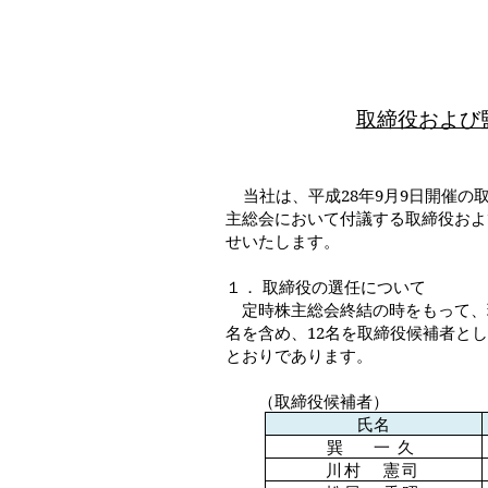
取締役および
当社は、平成
28
年
9
月
9
日開催の
主総会において付議する取締役およ
せいたします。
１．
取締役の選任について
定時株主総会終結の時をもって、
名を含め、
12
名を取締役候補者とし
とおりであります。
（取締役候補者）
氏名
巽 一久
川村 憲司