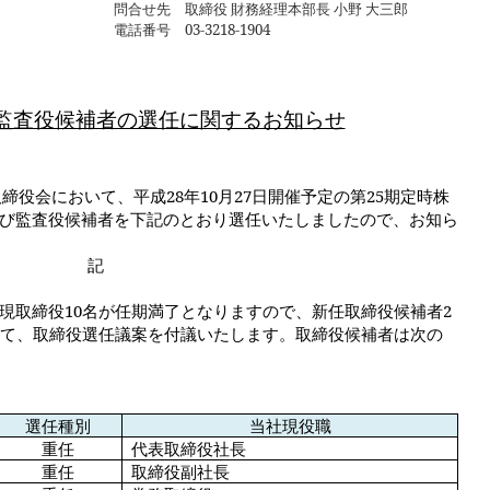
問合せ先
取締役 財務経理本部長 小野 大三郎
電話番号
03-3218-1904
監査役候補者の選任に関するお知らせ
取締役会において、平成
28
年
10
月
27
日開催予定の第
25
期定時株
び監査役候補者を下記のとおり選任いたしましたので、お知ら
記
現取締役
10
名が任期満了となりますので、新任取締役候補者
2
て、取締役選任議案を付議いたします。取締役候補者は次の
選任種別
当社現役職
重任
代表取締役社長
重任
取締役副社長