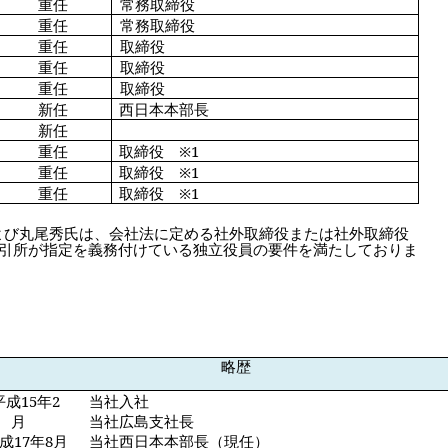
重任
常務取締役
重任
常務取締役
重任
取締役
重任
取締役
重任
取締役
新任
西日本本部長
新任
重任
取締役
※
1
重任
取締役
※
1
重任
取締役
※
1
び丸尾秀氏は、会社法に定める社外取締役または社外取締役
引所が指定を義務付けている独立役員の要件を満たしておりま
略歴
平成
15
年
2
当社入社
月
当社広島支社長
成
17
年
8
月
当社西日本本部長（現任）