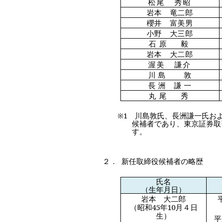
松尾 秀昭
岩本 竜二郎
櫻井 富美男
小野 大三郎
石原 毅
岩本 大二郎
渥美 謙介
川 島 敦
長 洲 謙 一
丸尾 秀
※
1
川島敦氏、長洲謙一氏およ
候補者であり、東京証券取
す。
２．
新任取締役候補者の略歴
氏名
（生年月日）
岩本 大二郎
（昭和
45
年
10
月４日
生）
平