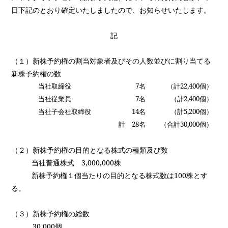
日下記のとおり確定いたしましたので、お知らせいたします。
記
（１）新株予約権の割当対象者及びその人数並びに割り当てる
新株予約権の数
当社取締役
7
名
（計
22,400
個）
当社従業員
7
名
（計
2,400
個）
当社子会社取締役
14
名
（計
5,200
個）
計
28
名
（合計
30,000
個）
（２）新株予約権の目的となる株式の種類及び数
当社普通株式
3,000,000
株
新株予約権１個当たりの目的となる株式数は
100
株とす
る。
（３）新株予約権の総数
30,000
個