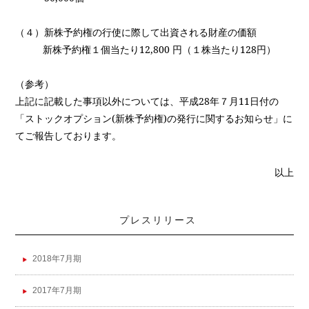
（４）新株予約権の行使に際して出資される財産の価額
新株予約権１個当たり
12,800
円（１株当たり
128
円）
（参考）
上記に記載した事項以外については、平成
28
年７月
11
日付の
「ストックオプション
(
新株予約権
)
の発行に関するお知らせ」に
てご報告しております。
以上
プレスリリース
2018年7月期
2017年7月期